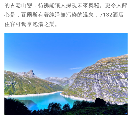
的古老山巒，彷彿能讓人探視未來奧秘。更令人醉
心是，瓦爾斯有著純淨無污染的溫泉，7132酒店
住客可獨享泡湯之樂。