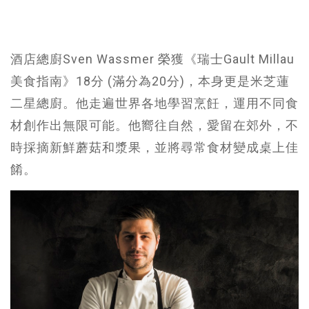
酒店總廚Sven Wassmer 榮獲《瑞士Gault Millau
美食指南》18分 (滿分為20分)，本身更是米芝蓮
二星總廚。他走遍世界各地學習烹飪，運用不同食
材創作出無限可能。他嚮往自然，愛留在郊外，不
時採摘新鮮蘑菇和漿果，並將尋常食材變成桌上佳
餚。