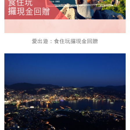
愛出遊：食住玩攞現金回贈