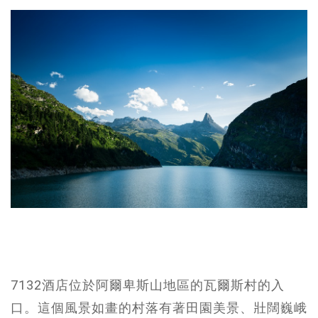
7132酒店位於阿爾卑斯山地區的瓦爾斯村的入
口。這個風景如畫的村落有著田園美景、壯闊巍峨