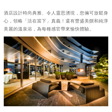
酒店設計時尚典雅、令人靈思湧現，您倆可放鬆身
心，領略「活在當下」真義！還有豐盛美饌和純淨
美麗的溫泉浴，為每種感官帶來愉快體驗。