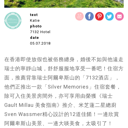
text
Katie
photo
7132 Hotel
date
05.07.2018
在香港即使放假也被俗務纏身，婚後不如與他遠走
瑞士的寧靜山城，舒舒服服地享受一番吧！住宿方
面，推薦背靠瑞士阿爾卑斯山的「7132酒店」，
他們正推出一款「Silver Memories」住宿套餐，
除可入住美景房間外，亦可享用由榮獲《瑞士
Gault Millau 美食指南》推介、米芝蓮二星總廚
Sven Wassmer精心設計的12道佳餚！一邊欣賞
阿爾卑斯山美景、一邊大啖美食，太吸引了！