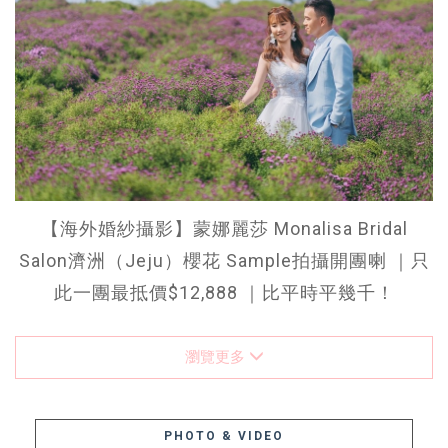
【海外婚紗攝影】蒙娜麗莎 Monalisa Bridal
Salon濟洲（Jeju）櫻花 Sample拍攝開團喇 ｜只
此一團最抵價$12,888 ｜比平時平幾千！
瀏覽更多
PHOTO & VIDEO