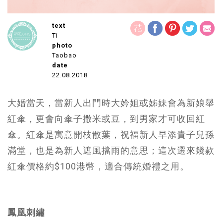
text
Ti
photo
Taobao
date
22.08.2018
大婚當天，當新人出門時大妗姐或姊妹會為新娘舉
紅傘，更會向傘子撒米或豆，到男家才可收回紅
傘。紅傘是寓意開枝散葉，祝福新人早添貴子兒孫
滿堂，也是為新人遮風擋雨的意思；這次選來幾款
紅傘價格約$100港幣，適合傳統婚禮之用。
鳳凰刺繡