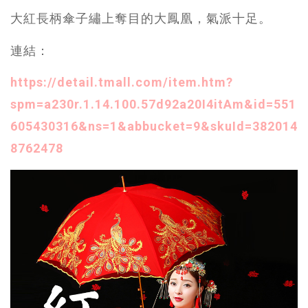
大紅長柄傘子繡上奪目的大鳳凰，氣派十足。
連結：
https://detail.tmall.com/item.htm?
spm=a230r.1.14.100.57d92a20I4itAm&id=551
605430316&ns=1&abbucket=9&skuId=382014
8762478