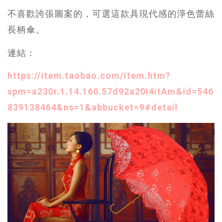
不喜歡誇張圖案的，可選這款具現代感的淨色蕾絲
長柄傘。
連結：
https://item.taobao.com/item.htm?
spm=a230r.1.14.160.57d92a20I4itAm&id=546
839138464&ns=1&abbucket=9#detail