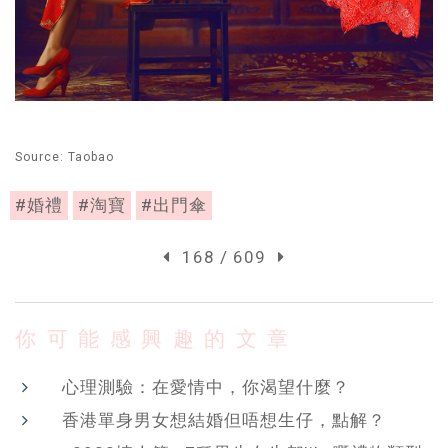
Source: Taobao
#婚禮
#淘寶
#出門傘
168 / 609
你可能感興趣的文章
心理測驗：在愛情中，你渴望什麼？
香港單身男女想結婚但唔想生仔，點解？