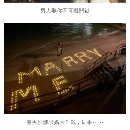
男人娶你不可嘅關鍵
港男沙灘求婚大作戰，結果⋯⋯