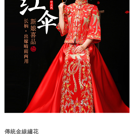
傳統金線繡花