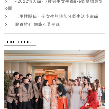
<2022情人節> 7種男生女生都like嘅禮物類型
公開
〈兩性關係〉令女生無限加分嘅生活小細節
脫獨推介 姻緣石覓良緣
TOP FEEDS