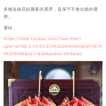
多種金線花紋圖案供選擇，是保守不會出錯的選
擇。
連結：
https://item.taobao.com/item.htm?
spm=a230r.1.14.53.57d92a20I4itAm&id=5675
99209048&ns=1&abbucket=9#detail