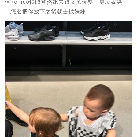
但Romeo轉眼竟然跑去跟女孩玩耍，昆凌說笑
「怎麼把你放下之後就去找妹妹」