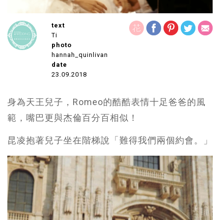
text
Ti
photo
hannah_quinlivan
date
23.09.2018
身為天王兒子，Romeo的酷酷表情十足爸爸的風
範，嘴巴更與杰倫百分百相似！
昆凌抱著兒子坐在階梯說「難得我們兩個約會。」