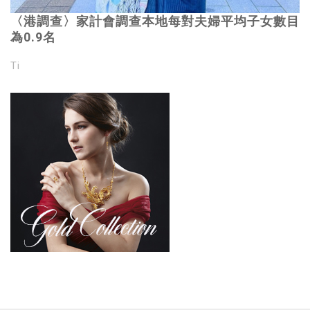
〈港調查〉家計會調查本地每對夫婦平均子女數目
為0.9名
Ti