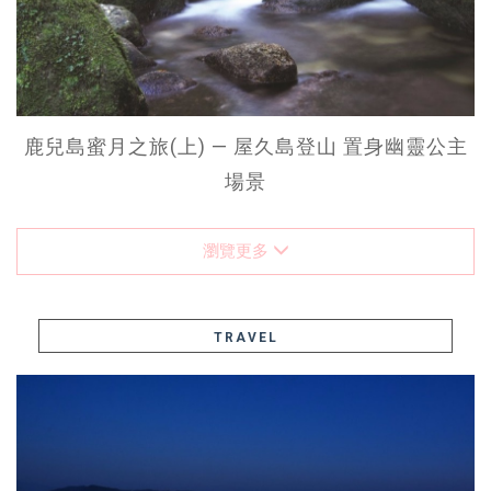
鹿兒島蜜月之旅(上) — 屋久島登山 置身幽靈公主
場景
瀏覽更多
TRAVEL