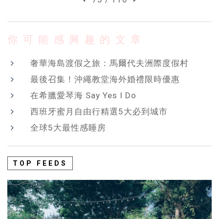
你可能感興趣的文章
奢華海島渡假之旅：馬爾代夫洲際度假村
最後召集！沖繩教堂海外婚禮限時優惠
在希臘愛琴海 Say Yes I Do
西班牙蜜月自由行精選5大必到城市
全球5大最性感睡房
TOP FEEDS