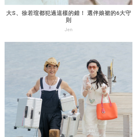
大S、徐若瑄都犯過這樣的錯！ 選伴娘裙的6大守
則
Jen