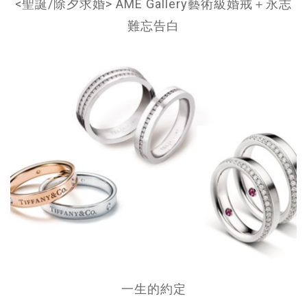
<聖誕/除夕求婚> AME Gallery藝術級婚戒＋永志
難忘告白
一生的約定