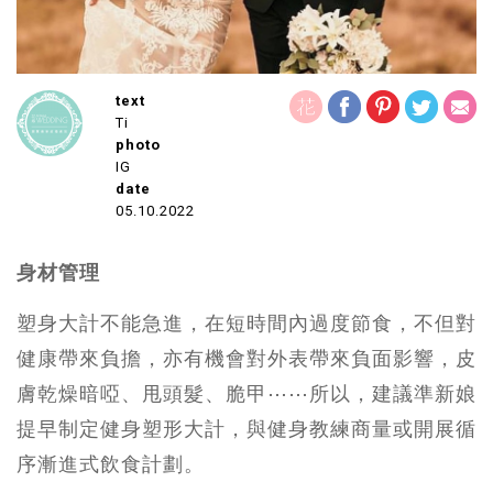
text
Ti
photo
IG
date
05.10.2022
身材管理
塑身大計不能急進，在短時間內過度節食，不但對
健康帶來負擔，亦有機會對外表帶來負面影響，皮
膚乾燥暗啞、甩頭髮、脆甲⋯⋯所以，建議準新娘
提早制定健身塑形大計，與健身教練商量或開展循
序漸進式飲食計劃。