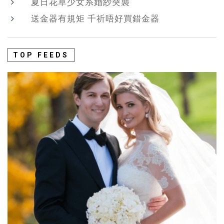
夏日花草少女系婚紗突襲
送金器有規矩 千祈唔好買錯金器
TOP FEEDS