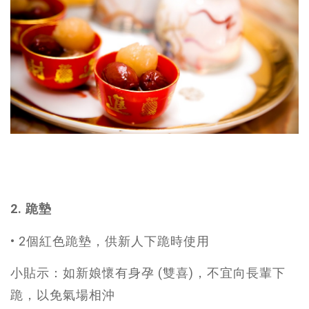
2. 跪墊
• 2個紅色跪墊，供新人下跪時使用
小貼示：如新娘懷有身孕 (雙喜)，不宜向長輩下
跪，以免氣場相沖