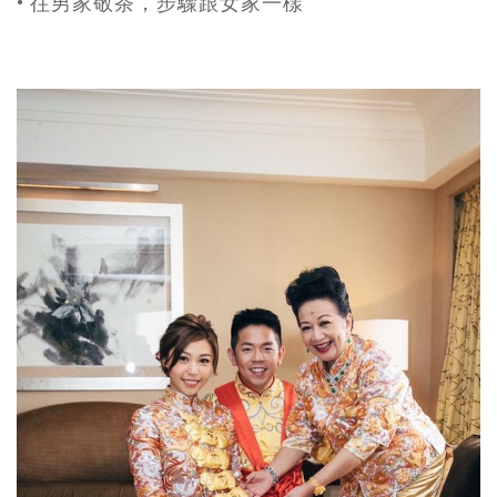
• 往男家敬茶，步驟跟女家一樣