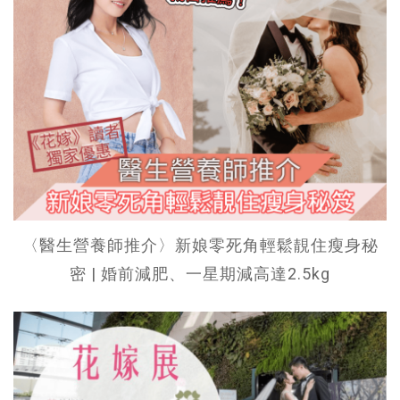
〈醫生營養師推介〉新娘零死角輕鬆靚住瘦身秘
密 | 婚前減肥、一星期減高達2.5kg