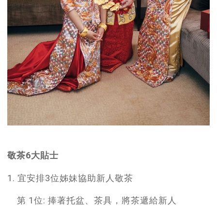
敬茶6大貼士
1. 宜安排3位姊妹協助新人敬茶
第 1位: 捧著托盆、茶具，將茶遞給新人