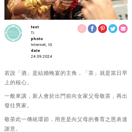
text
Ti
photo
Internet, IG
date
24.09.2024
若說「酒」是結婚晚宴的主角，「茶」就是當日早
上的核心。
一般來講，新人會於出門前向女家父母敬茶，再出
發往男家。
敬茶此一傳統環節，用意是向父母的養育之恩表達
謝意。