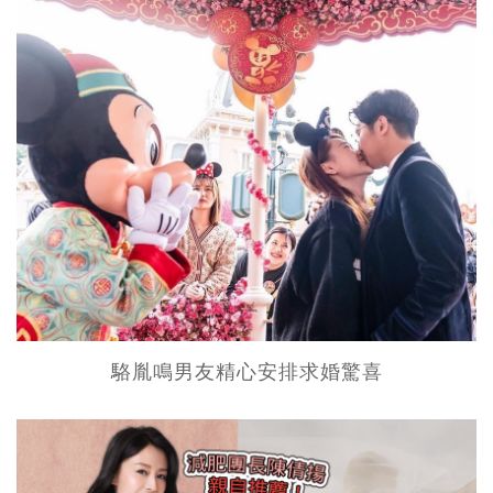
駱胤鳴男友精心安排求婚驚喜