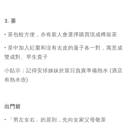
3. 茶
• 茶包較方便，亦有新人會選擇購買現成樽裝茶
• 茶中加入紅棗和沒有去皮的蓮子各一對，寓意成
雙成對、早生貴子
小貼示：記得安排姊妹於當日負責準備熱水 (酒店
有熱水壺)
出門前
• 「男左女右」的原則，先向女家父母敬茶