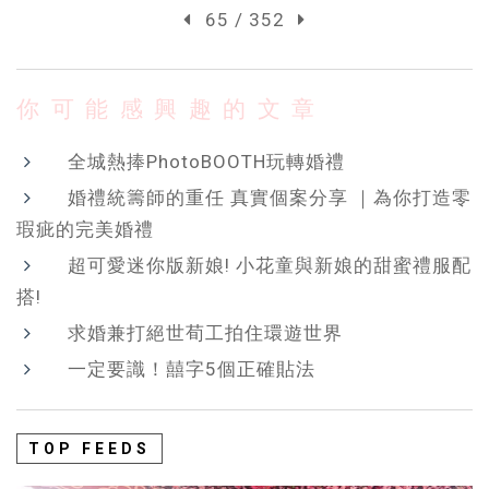
65 / 352
你可能感興趣的文章
全城熱捧PhotoBOOTH玩轉婚禮
婚禮統籌師的重任 真實個案分享 ｜為你打造零
瑕疵的完美婚禮
超可愛迷你版新娘! 小花童與新娘的甜蜜禮服配
搭!
求婚兼打絕世荀工拍住環遊世界
一定要識！囍字5個正確貼法
TOP FEEDS