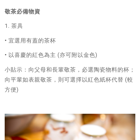
敬茶必備物資
1. 茶具
• 宜選用有蓋的茶杯
• 以喜慶的紅色為主 (亦可附以金色)
小貼示：向父母和長輩敬茶，必選陶瓷物料的杯；
向平輩如表親敬茶，則可選擇以紅色紙杯代替 (較
方便)