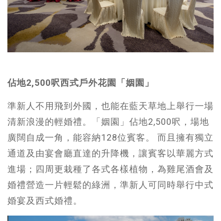
佔地2,500呎西式戶外花園「姻園」
準新人不用飛到外國，也能在藍天草地上舉行一場
清新浪漫的輕婚禮。「姻園」佔地2,500呎，場地
廣闊自成一角，能容納128位賓客。 而且擁有獨立
通道及由宴會廳直達的升降機，讓賓客以華麗方式
進場；四周更栽種了各式各樣植物，為雞尾酒會及
婚禮營造一片輕鬆的綠洲，準新人可同時舉行中式
婚宴及西式婚禮。