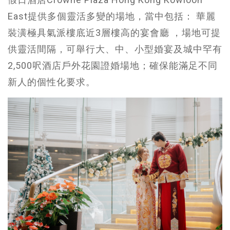
East提供多個靈活多變的場地，當中包括： 華麗
裝潢極具氣派樓底近3層樓高的宴會廳 ，場地可提
供靈活間隔，可舉行大、中、小型婚宴及城中罕有
2,500呎酒店戶外花園證婚場地；確保能滿足不同
新人的個性化要求。