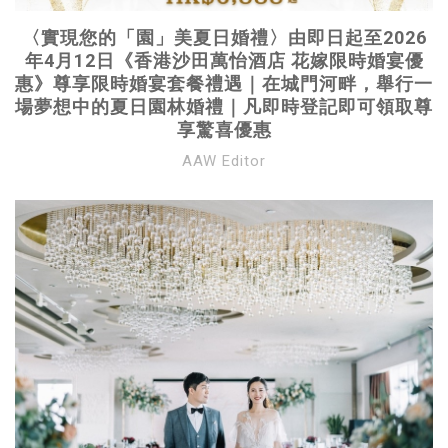
〈實現您的「園」美夏日婚禮〉由即日起至2026
年4月12日《香港沙田萬怡酒店 花嫁限時婚宴優
惠》尊享限時婚宴套餐禮遇｜在城門河畔，舉行一
場夢想中的夏日園林婚禮｜凡即時登記即可領取尊
享驚喜優惠
AAW Editor