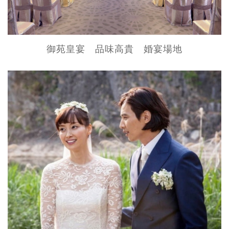
御苑皇宴 品味高貴 婚宴場地