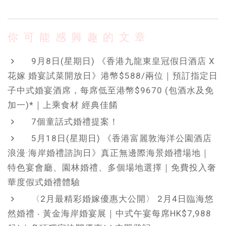
你可能感興趣的文章
9月8日(星期日) 《香港九龍東皇冠假日酒店 X
花嫁 婚宴試菜開放日》港幣$588/兩位｜預訂指定日
子中式婚宴酒席，每席低至港幣$9670 (包酒水及免
加一)*｜上乘食材 經典佳餚
7個童話式婚禮提案！
5月18日(星期日) 《香港富麗敦海洋公園酒店
浪漫·海岸婚禮諮詢日》真正無邊際海景婚禮場地｜
特色宴會廳、園林婚禮、多個場地選擇｜免費投入奢
華度假式婚禮體驗
〈2月最精彩婚嫁優惠大公開〉 2月4日臨海悠
然婚禮 ‧ 黃金海岸婚宴展｜中式午宴每席HK$7,988