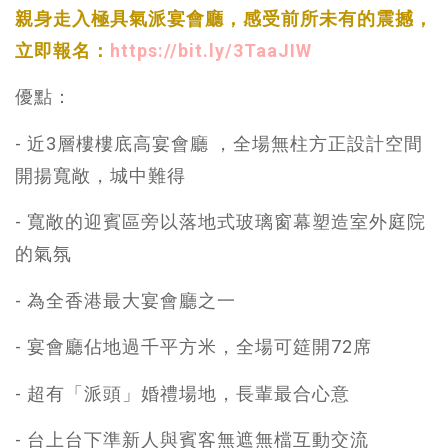
親身走入極具氣派宴會廳，感受前所未有的震撼，
立即報名：
https://bit.ly/3TaaJIW
優點：
- 近3層樓樓底高宴會廳 ，全場無柱方正設計空間
開揚寬敞，城中難得
- 寬敞的迎賓區旁以落地式玻璃窗幕塑造室外庭院
的氣氛
- 為全香港最大宴會廳之一
- 宴會廳佔地過千平方米，全場可筵開72席
- 超有「派頭」婚禮場地，長輩最合心意
- 台上台下準新人與賓客無遮無檔互動交流