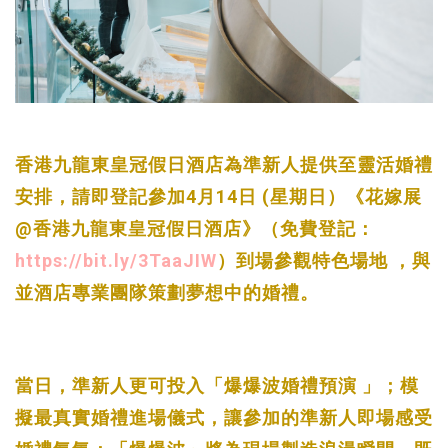
香港九龍東皇冠假日酒店為準新人提供至靈活婚禮
安排，請即登記參加4月14日 (星期日）《花嫁展
@香港九龍東皇冠假日酒店》（免費登記：
https://bit.ly/3TaaJIW
）到場參觀特色場地 ，與
並酒店專業團隊策劃夢想中的婚禮。
當日，準新人更可投入「爆爆波婚禮預演 」；
模
擬最真實婚禮進場儀式，讓參加的準新人即場感受