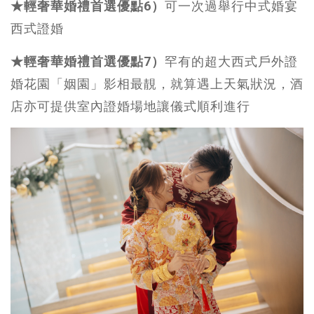
★輕奢華婚禮首選優點6）
可一次過舉行中式婚宴
西式證婚
★輕奢華婚禮首選優點7）
罕有的超大西式戶外證
婚花園「姻園」影相最靚，就算遇上天氣狀況，酒
店亦可提供室內證婚場地讓儀式順利進行