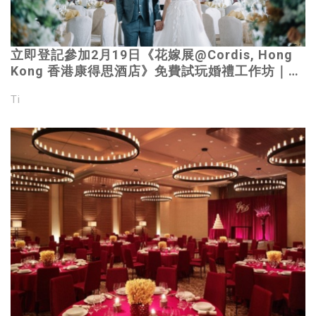
立即登記參加2月19日《花嫁展@Cordis, Hong
Kong 香港康得思酒店》免費試玩婚禮工作坊｜米
芝蓮晚宴每席低至HK$11,388｜全城最新婚嫁資
Ti
訊