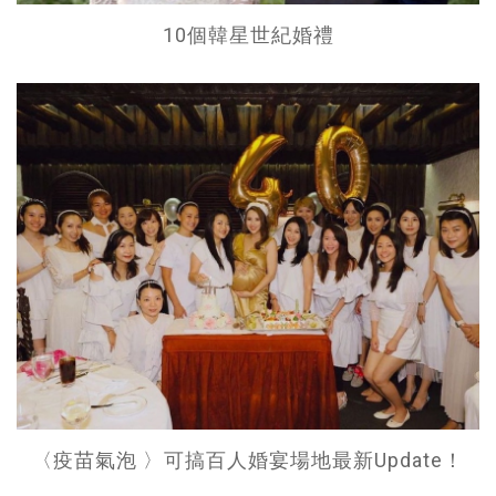
10個韓星世紀婚禮
〈疫苗氣泡 〉可搞百人婚宴場地最新Update！