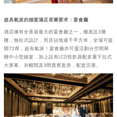
超具氣派的婚宴滿足長輩要求：宴會廳
酒店擁有全香港最大的宴會廳之一，樓底近3層
樓，無柱式設計，而且佔地過千平方米，全場可筵
開72席，超有氣派！宴會廳亦可靈活劃分空間舉
辦中小型婚宴，加上設有LCD投影器配多重下拉式
大屏幕、衣帽間及3間貴賓套房，配套完善。