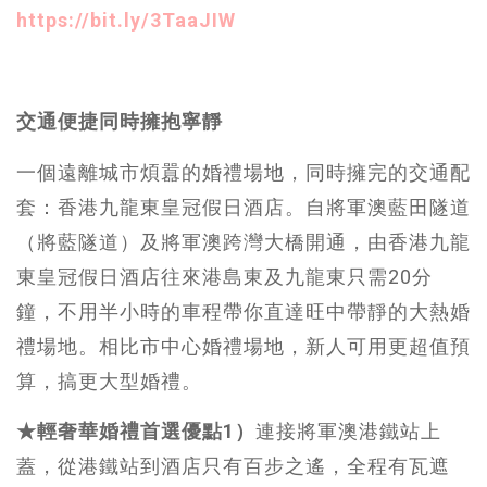
https://bit.ly/3TaaJIW
交通便捷同時擁抱寧靜
一個遠離城市煩囂的婚禮場地，同時擁完的交通配
套：香港九龍東皇冠假日酒店。自將軍澳藍田隧道
（將藍隧道）及將軍澳跨灣大橋開通，由香港九龍
東皇冠假日酒店往來港島東及九龍東只需20分
鐘，不用半小時的車程帶你直達旺中帶靜的大熱婚
禮場地。相比市中心婚禮場地，新人可用更超值預
算，搞更大型婚禮。
★輕奢華婚禮首選優點1）
連接將軍澳港鐵站上
蓋，從港鐵站到酒店只有百步之遙，全程有瓦遮