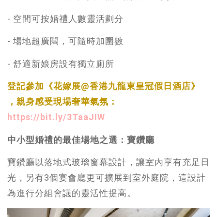
- 空間可按婚禮人數靈活劃分
- 場地超廣闊，可隨時加圍數
- 舒適新娘房設有獨立廁所
登記參加《花嫁展@香港九龍東皇冠假日酒店》
，親身感受現場奢華氣氛：
https://bit.ly/3TaaJIW
中小型婚禮的最佳場地之選：寶鑽廳
寶鑽廳以落地式玻璃窗幕設計，讓室內享有充足日
光，另有3個宴會廳更可擴展到室外庭院，這設計
為進行分組會議的靈活性提高。