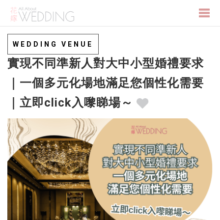
Togg
WEDDING VENUE
實現不同準新人對大中小型婚禮要求
navi
｜一個多元化場地滿足您個性化需要
｜立即click入嚟睇場～