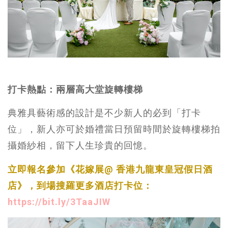
打卡熱點：兩層高大堂旋轉樓梯
典雅具藝術感的設計是不少新人的必到「打卡
位」，新人亦可於婚禮當日預留時間於旋轉樓梯拍
攝婚紗相，留下人生珍貴的回憶。
立即報名參加《花嫁展@ 香港九龍東皇冠假日酒
店》，到場搜羅更多酒店打卡位：
https://bit.ly/3TaaJIW