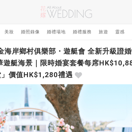
美妝
婚照錄像
婚禮場地
婚禮服務
旅遊
靈感
金海岸鄉村俱樂部・遊艇會 全新升級證婚庭
遊艇海景｜限時婚宴套餐每席HK$10,8
價值HK$1,280禮遇