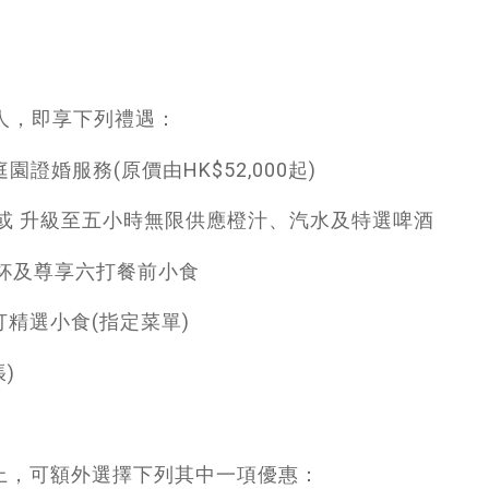
人，即享下列禮遇：
庭園證婚服務(原價由HK$52,000起)
 或 升級至五小時無限供應橙汁、汽水及特選啤酒
糕乙杯及尊享六打餐前小食
打精選小食(指定菜單)
)
或以上，可額外選擇下列其中一項優惠：