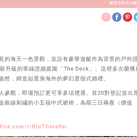
見的海天一色景觀，並設有豪華遊艇作為背景的戶外
升級的翠綠證婚庭園「The Deck」。這裡多次榮
盎然，締造如置身海外的夢幻度假式婚禮。
人參觀，即場預訂更可享多項禮遇。首20對登記並出
金銀線刺繡的小五福中式裙褂，為期三日兩夜（價值
ffice.com/r/RtuTGma9ei