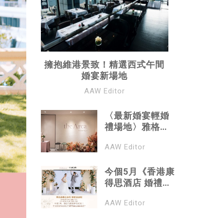
擁抱維港景致！精選西式午間
婚宴新場地
AAW Editor
〈最新婚宴輕婚
禮場地〉雅格酒
店the Arca海景
AAW Editor
婚禮4大打卡位｜
港島南區打卡酒
店｜日系輕工業
今個5月《香港康
風藝術酒店
得思酒店 婚禮諮
詢週》讓您的婚
AAW Editor
禮夢想成真｜ 中
式婚宴每席低至