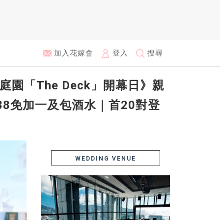
加入花嫁會
登入
搜尋
園「The Deck」開幕日》親
88免加一及包酒水｜首20對登
WEDDING VENUE