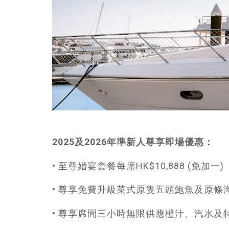
2025及2026年準新人尊享即場優惠：
• 至尊婚宴套餐每席HK$10,888 (免加一)
• 尊享免費升級菜式原隻五頭鮑魚及原條
• 尊享席間三小時無限供應橙汁、汽水及