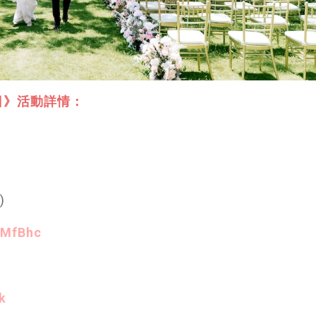
幕日》活動詳情：
)
4gMfBhc
k