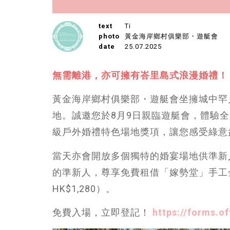
text
Ti
photo
黃金海岸鄉村俱樂部・遊艇會
date
25.07.2025
無需離港，亦可擁有峇里島式浪漫婚禮！
黃金海岸鄉村俱樂部・遊艇會坐擁城中罕
地。誠邀您於8月9日親臨遊艇會，體驗全新
級戶外婚禮特色場地獎項，讓您感受綠意
當天亦會開放多個獨特的婚宴場地供準新
的準新人，尊享免費租借「嫁勢堂」手工
HK$1,280）。
免費入場，立即登記！
https://forms.o