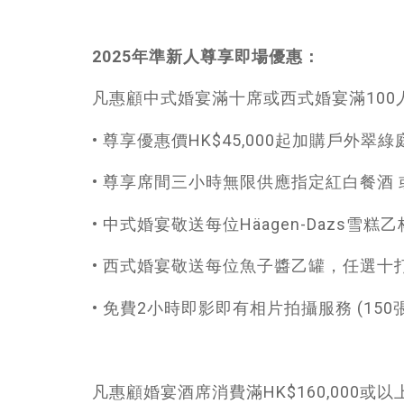
2025年準新人尊享即場優惠：
凡惠顧中式婚宴滿十席或西式婚宴滿100
• 尊享優惠價HK$45,000起加購戶外翠綠
• 尊享席間三小時無限供應指定紅白餐酒
• 中式婚宴敬送每位Häagen-Dazs雪
• 西式婚宴敬送每位魚子醬乙罐，任選十
• 免費2小時即影即有相片拍攝服務 (150張
凡惠顧婚宴酒席消費滿HK$160,000