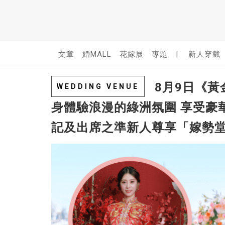
文章
婚MALL
花嫁展
專題
|
新人穿戴
8月9日《黃
WEDDING VENUE
身體驗浪漫的綠洲氛圍 享受豪華
記及出席之準新人尊享「嫁勢堂」