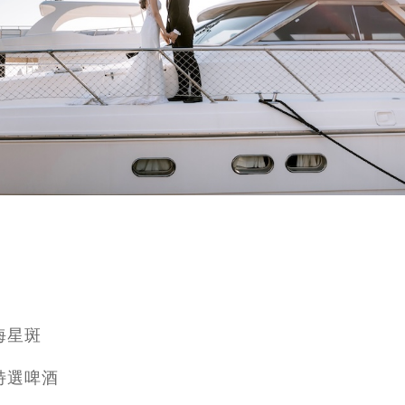
海星斑
特選啤酒