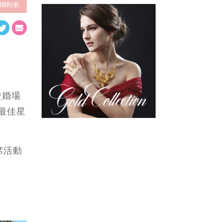
港幣$8,688元起*
｜親臨五星級婚
宴場地｜免費登
記
證婚場
獲最佳星
席活動