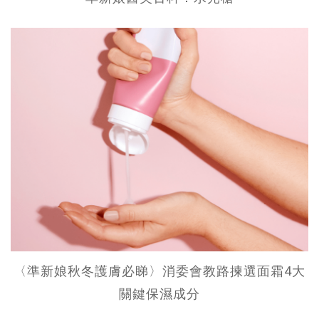
〈準新娘秋冬護膚必睇〉消委會教路揀選面霜4大
關鍵保濕成分