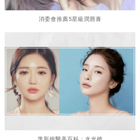
消委會推薦5星級潤唇膏
準新娘醫美百科：水光槍