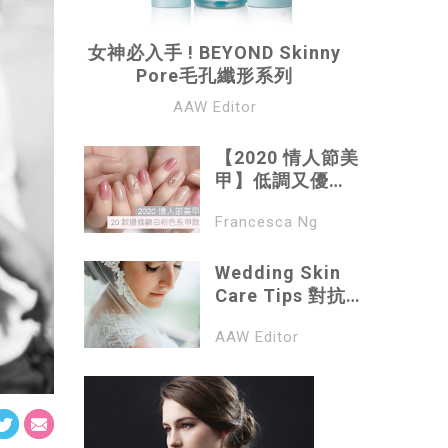
女神必入手 ! BEYOND Skinny
Pore毛孔纖形系列
AAW Editor
【2020 情人節美
甲】低調又優
雅！20 款氣質粉
Francesca Ng
色系美甲
Wedding Skin
Care Tips 對抗
敏感肌 (上)
AAW Editor