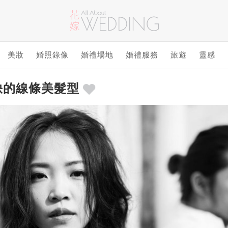
美妝
婚照錄像
婚禮場地
婚禮服務
旅遊
靈感
缺的線條美髮型