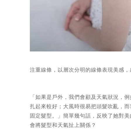
注重線條，以層次分明的線條表現美感，
「如果是戶外，我們會顧及天氣狀況，例
扎起來較好；大風時很易把頭髮吹亂，而
固定髮型。」簡單幾句話，反映了她對美
會將髮型和天氣扯上關係？