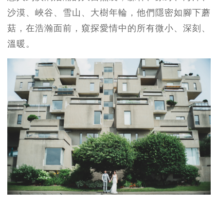
沙漠、峽谷、雪山、大樹年輪，他們隱密如腳下蘑
菇，在浩瀚面前，窺探愛情中的所有微小、深刻、
溫暖。