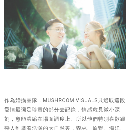
作為婚攝團隊，MUSHROOM VISUALS只選取這段
愛情最彌足珍貴的部分去記錄，情感愈見微小深
刻，愈能濃縮在場面調度上。所以他們特別喜歡跟
戀人到廣濶浩瀚的大自然裏，森林、原野、海洋、