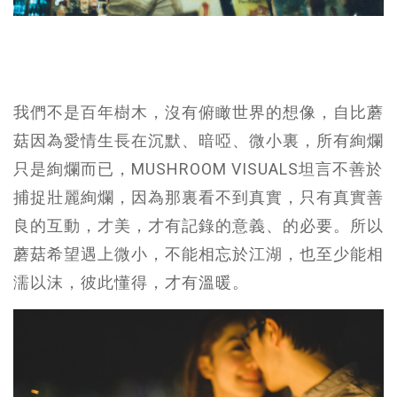
我們不是百年樹木，沒有俯瞰世界的想像，自比蘑
菇因為愛情生長在沉默、暗啞、微小裏，所有絢爛
只是絢爛而已，MUSHROOM VISUALS坦言不善於
捕捉壯麗絢爛，因為那裏看不到真實，只有真實善
良的互動，才美，才有記錄的意義、的必要。所以
蘑菇希望遇上微小，不能相忘於江湖，也至少能相
濡以沫，彼此懂得，才有溫暖。