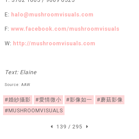
E:
halo@mushroomvisuals.com
F:
www.facebook.com/mushroomvisuals
W:
http://mushroomvisuals.com
Text: Elaine
Source: AAW
#婚紗攝影
#愛情微小
#影像如一
#蘑菇影像
#MUSHROOMVISUALS
139 / 295