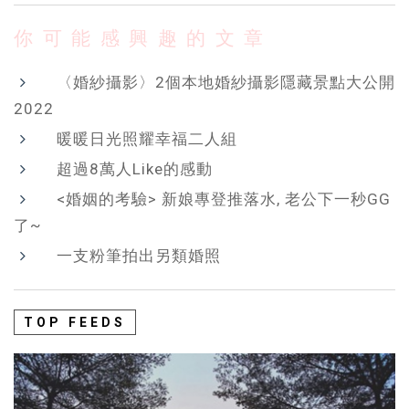
你可能感興趣的文章
〈婚紗攝影〉2個本地婚紗攝影隱藏景點大公開
2022
暖暖日光照耀幸福二人組
超過8萬人Like的感動
<婚姻的考驗> 新娘專登推落水, 老公下一秒GG
了~
一支粉筆拍出另類婚照
TOP FEEDS