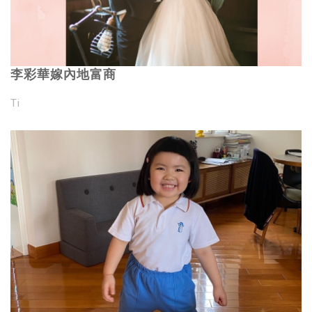
李彩華嫁內地富商
Ti