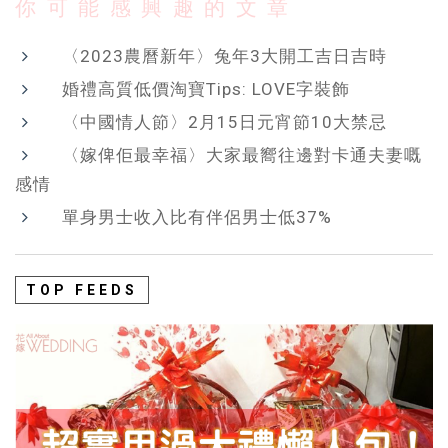
你可能感興趣的文章
〈2023農曆新年〉兔年3大開工吉日吉時
婚禮高質低價淘寶Tips: LOVE字裝飾
〈中國情人節〉2月15日元宵節10大禁忌
〈嫁俾佢最幸福〉大家最嚮往邊對卡通夫妻嘅
感情
單身男士收入比有伴侶男士低37%
TOP FEEDS