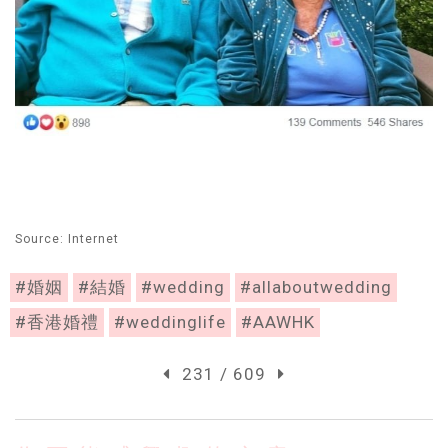
Source: Internet
#婚姻
#結婚
#wedding
#allaboutwedding
#香港婚禮
#weddinglife
#AAWHK
231 / 609