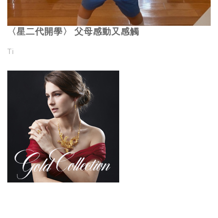
〈星二代開學〉 父母感動又感觸
Ti