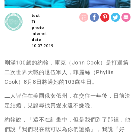
text
Ti
photo
Internet
date
10.07.2019
剛滿100歲的約翰．庫克（John Cook）是打過第
二次世界大戰的退伍軍人，菲麗絲（Phyllis
Cook）8月8日將過她的103歲生日。
二人皆住在美國俄亥俄州，在交往一年後，日前決
定結婚，見證尋找真愛永遠不嫌晚。
約翰說，「這不在計畫中，但是我們到了那裡，他
們說『我們現在就可以為你們證婚』，我說『好