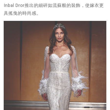
Inbal Dror推出的細碎如流蘇般的裝飾，使嫁衣更
具搖曳的時尚感。