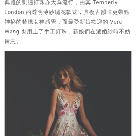
典雅的刺繡釘珠亦大為流行，由其 Temperly
London 的透明薄紗繡花款式，具復古韻味更帶點
神祕的希臘女神感覺，而最受新娘歡迎的 Vera
Wang 也用上了手工釘珠，新娘們在選婚紗時不妨
留意。