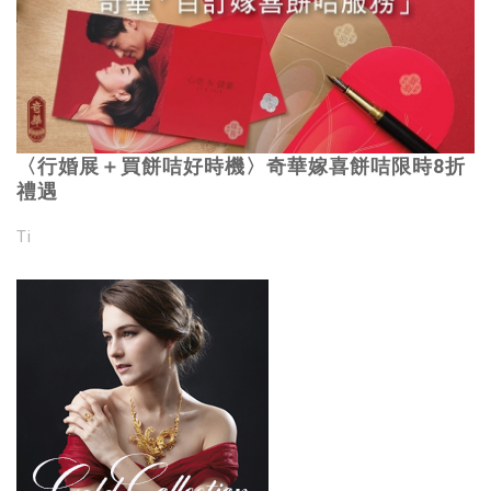
〈行婚展＋買餅咭好時機〉奇華嫁喜餅咭限時8折
禮遇
Ti