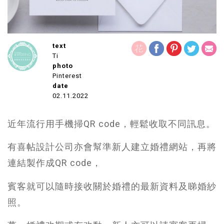
text
Ti
photo
Pinterest
date
02.11.2022
近年流行用手機掃QR code，輕鬆收取不同訊息。
有喜帖設計公司亦會幫準新人建立婚禮網站，再將
連結製作成QR code，
賓客就可以隨時接收關於婚禮的最新資料及睇婚紗
照。