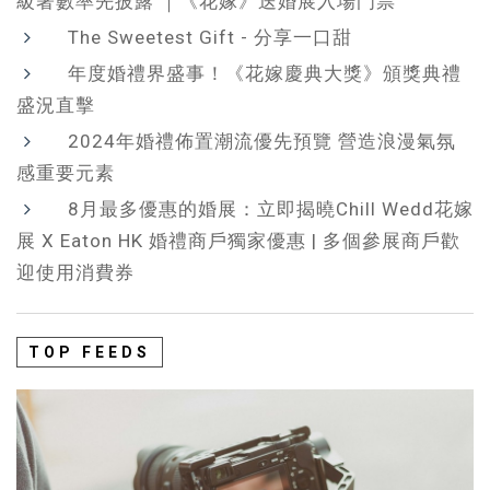
級著數率先披露 ｜《花嫁》送婚展入場門票
The Sweetest Gift - 分享一口甜
年度婚禮界盛事！《花嫁慶典大獎》頒獎典禮
盛況直擊
2024年婚禮佈置潮流優先預覽 營造浪漫氣氛
感重要元素
8月最多優惠的婚展：立即揭曉Chill Wedd花嫁
展 X Eaton HK 婚禮商戶獨家優惠 | 多個參展商戶歡
迎使用消費券
TOP FEEDS