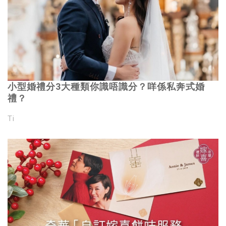
小型婚禮分3大種類你識唔識分？咩係私奔式婚
禮？
Ti