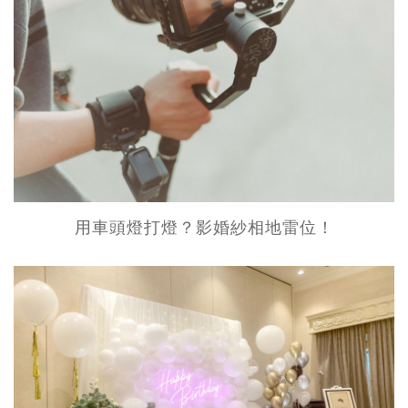
用車頭燈打燈？影婚紗相地雷位！