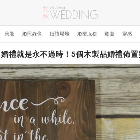
美妝
婚照錄像
婚禮場地
婚禮服務
旅遊
靈感
的婚禮就是永不過時！5個木製品婚禮佈