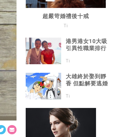
超嚴苛婚禮後十戒
Ti
港男港女10大吸
引異性職業排行
Ti
大雄終於娶到靜
香 但點解要逃婚
Ti