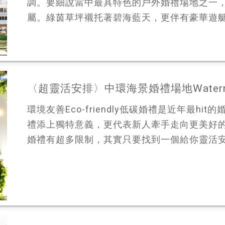
調。要細說當中最具特色的戶外婚禮場地之一，
屬。綠茵草坪襯托著碧海藍天，更伴有豪華遊艇作
〈超靈活安排〉中環海景婚禮場地Water
環境友善Eco-friendly低碳婚禮是近年最h
禮添上獨特意義，更代表新人牽手走向更美好
婚禮有超多限制，其實只要找到一個給你靈活安排