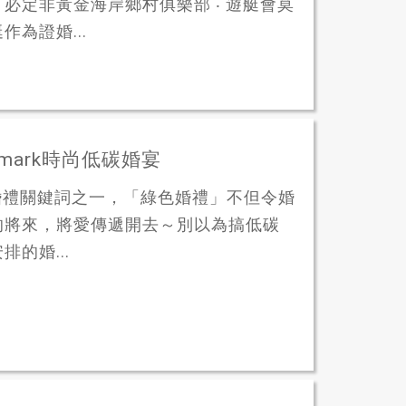
必定非黃金海岸鄉村俱樂部 ‧ 遊艇會莫
為證婚...
mark時尚低碳婚宴
it的婚禮關鍵詞之一，「綠色婚禮」不但令婚
的將來，將愛傳遞開去～別以為搞低碳
的婚...