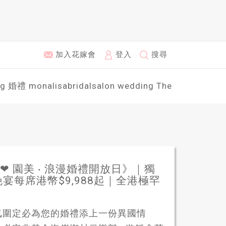
加入花嫁會
登入
搜尋
ng
婚禮
monalisabridalsalon
wedding
The
 ❤ 園美 ‧ 浪漫婚禮開放日》｜獨
宴每席港幣$9,988起｜全港極罕
氛圍定必為您的婚禮添上一份異國情