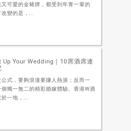
統又可愛的金豬牌，都受到年青一輩的
變的是，...
p Your Wedding｜10席酒席連
記
從公式，要夠浪漫要賺人熱淚；反而一
一個獨一無二的精彩婚嫁體驗。香港W酒
一地，...