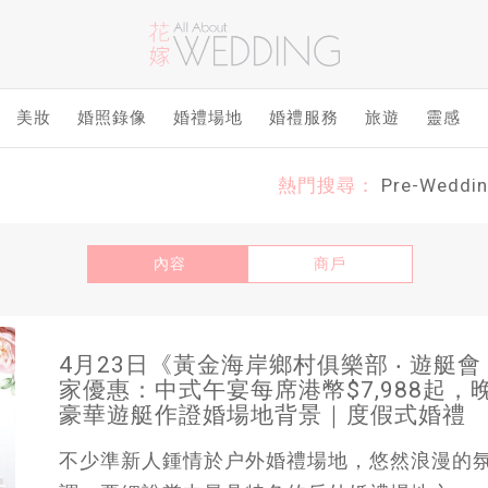
美妝
婚照錄像
婚禮場地
婚禮服務
旅遊
靈感
熱門搜尋：
Pre-Weddi
內容
商戶
4月23日《黃金海岸鄉村俱樂部 ‧ 遊艇會
家優惠：中式午宴每席港幣$7,988起，晚
豪華遊艇作證婚場地背景｜度假式婚禮
不少準新人鍾情於户外婚禮場地，悠然浪漫的