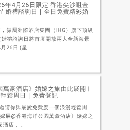
26年4月26日限定 香港尖沙咀金
Kimpton" 婚禮諮詢日｜全日免費精彩婚
店，隸屬洲際酒店集團（IHG）旗下頂級
次婚禮諮詢日將首度開放兩大全新海景
6日 (星...
園萬豪酒店》婚嫁之旅由此展開 |
漫輕鬆周日｜免費登記
～邀請你與最愛免費度一個浪漫輕鬆周
日)《花嫁展@香港海洋公園萬豪酒店》婚嫁之
店，...