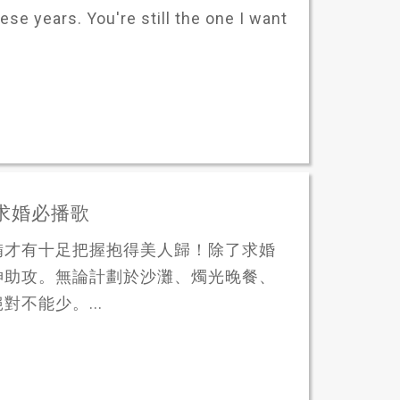
hese years. You're still the one I want
0首求婚必播歌
備才有十足把握抱得美人歸！除了求婚
神助攻。無論計劃於沙灘、燭光晚餐、
不能少。...