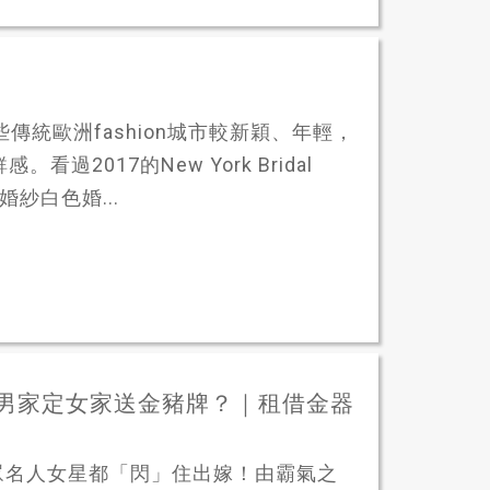
統歐洲fashion城市較新穎、年輕，
感。看過2017的New York Bridal
紗白色婚...
｜男家定女家送金豬牌？｜租借金器
眾名人女星都「閃」住出嫁！由霸氣之