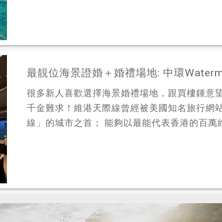
最靚位海景證婚＋婚禮場地: 中環Waterm
很多新人喜歡選擇海景婚禮場地，跟買樓鍾意
千金難求！維港天際線曾經被美國知名旅行網站Chea
線」的城市之首； 能夠以最能代表香港的百萬維