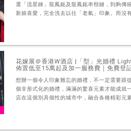
選「流星錘」龍鳳鈪及龍鳳鈪串頸鏈，到夠傳
新娘喜愛，完全洗去以往「老氣」印象。而沒有改
花嫁展＠香港W酒店 |「型」光婚禮 Light U
佈置低至15萬起及加一服務費｜免費登
想辦一個令人印象難忘的婚禮，不一定需要跟
個非形式化的婚禮，滿滿的驚喜元素才能成就
店在這個別具個性的城市中，融合各種精彩元素於