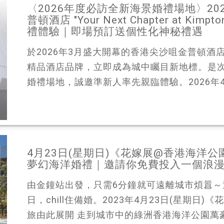
〈2026年度必訪全新海景婚禮場地〉20
普頓酒店 "Your Next Chapter at 
禮體驗｜即場預訂送個性化神秘禮遇
於2026年3月盛大開幕的香港尖沙咀金普頓酒
精品酒店品牌，立即成為城中矚目新地標。是
婚禮場地，誠邀準新人率先親臨體驗。2026年4月2
4月23日(星期日)《花嫁展@香港海洋公
夢幻海洋婚禮｜邀請你免費投入一個浪
由金鐘站出發，只需6分鐘就可遠離城市煩囂
日，chill住備婚。2023年4月23日(星期
旅由此展開 走到城市中的綠洲香港海洋公園萬豪酒