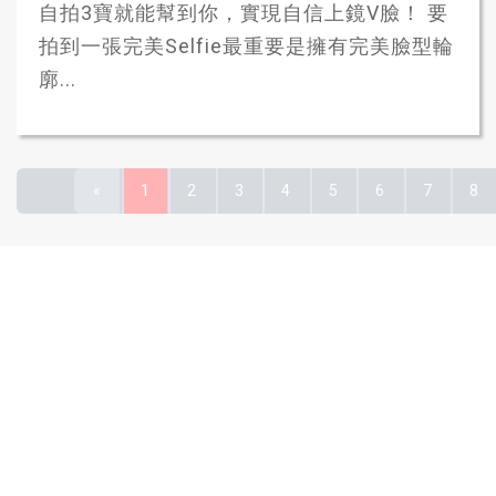
自拍3寶就能幫到你，實現自信上鏡V臉！ 要
拍到一張完美Selfie最重要是擁有完美臉型輪
廓...
«
1
2
3
4
5
6
7
8