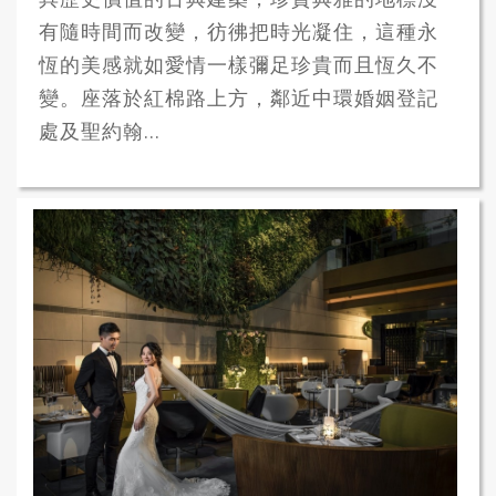
有隨時間而改變，彷彿把時光凝住，這種永
恆的美感就如愛情一樣彌足珍貴而且恆久不
變。座落於紅棉路上方，鄰近中環婚姻登記
處及聖約翰...