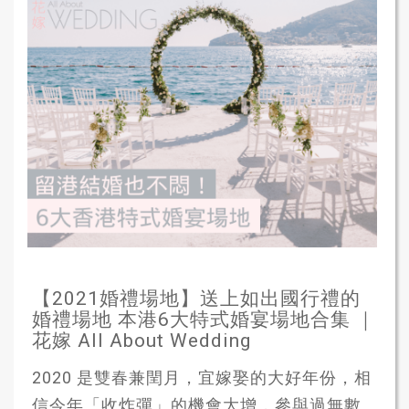
【2021婚禮場地】送上如出國行禮的
婚禮場地 本港6大特式婚宴場地合集 ｜
花嫁 All About Wedding
2020 是雙春兼閏月，宜嫁娶的大好年份，相
信今年「收炸彈」的機會大增，參與過無數