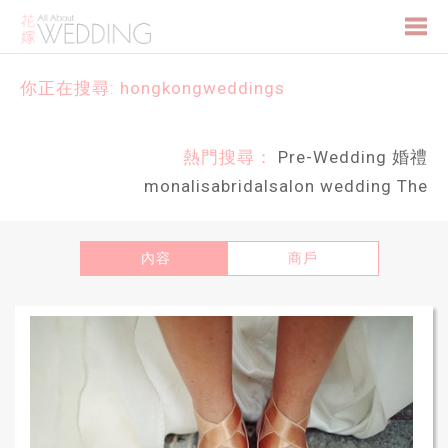
Togg
你正在搜尋: hongkongweddings
navi
熱門搜尋：
Pre-Wedding
婚禮
monalisabridalsalon
wedding
The
內容
商戶