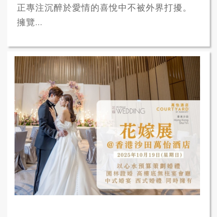
正專注沉醉於愛情的喜悅中不被外界打擾。
擁覽...