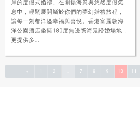
岸的度假式婚禮。在開揚海景與悠然度假氣
息中，輕鬆展開屬於你們的夢幻婚禮旅程，
讓每一刻都洋溢幸福與喜悅。香港富麗敦海
洋公園酒店坐擁180度無邊際海景證婚場地，
更提供多...
«
1
2
...
7
8
9
10
11