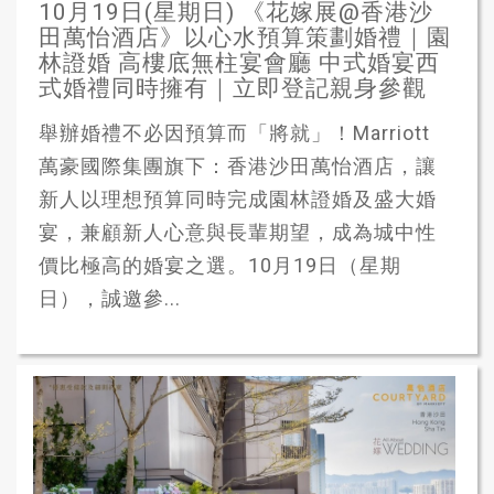
10月19日(星期日) 《花嫁展@香港沙
田萬怡酒店》以心水預算策劃婚禮｜園
林證婚 高樓底無柱宴會廳 中式婚宴西
式婚禮同時擁有｜立即登記親身參觀
舉辦婚禮不必因預算而「將就」！Marriott
萬豪國際集團旗下：香港沙田萬怡酒店，讓
新人以理想預算同時完成園林證婚及盛大婚
宴，兼顧新人心意與長輩期望，成為城中性
價比極高的婚宴之選。10月19日（星期
日），誠邀參...