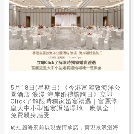
5月18日(星期日) 《香港富麗敦海洋公
園酒店 浪漫·海岸婚禮諮詢日》立即
Click了解限時獨家婚宴禮遇｜富麗堂
皇大中小型婚宴證婚場地一應俱全 ｜
免費親身感受
於壯麗海景前展現愛情承諾，實現最浪漫海