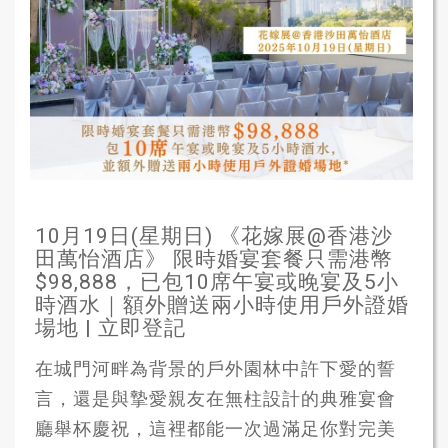
10月19日(星期日) 《花嫁展@香港沙
田萬怡酒店》 限時婚宴套餐只需港幣
$98,888，已包10席午宴或晚宴及5小
時酒水｜額外贈送兩小時使用戶外證婚
場地 | 立即登記
在城門河畔為背景的戶外園林中許下愛的誓
言，還是與摯愛親友在無柱設計的典雅宴會
廳舉杯慶祝，這裡都能一次過滿足你對完美