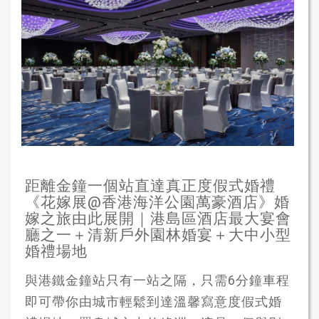
距離金鐘一個站直達真正度假式婚禮
《花嫁展@香港海洋公園萬豪酒店》婚
嫁之旅由此展開｜港島區酒店最大宴會
廳之一＋清新戶外園林婚宴＋大中小型
婚禮場地
與港鐵金鐘站只有一站之隔，只需6分鐘車程
即可帶你由城市輕鬆到達溫馨寫意度假式婚