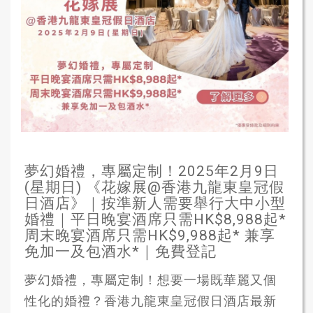
夢幻婚禮，專屬定制！2025年2月9日
(星期日) 《花嫁展@香港九龍東皇冠假
日酒店》｜按準新人需要舉行大中小型
婚禮｜平日晚宴酒席只需HK$8,988起*
周末晚宴酒席只需HK$9,988起* 兼享
免加一及包酒水*｜免費登記
夢幻婚禮，專屬定制！想要一場既華麗又個
性化的婚禮？香港九龍東皇冠假日酒店最新