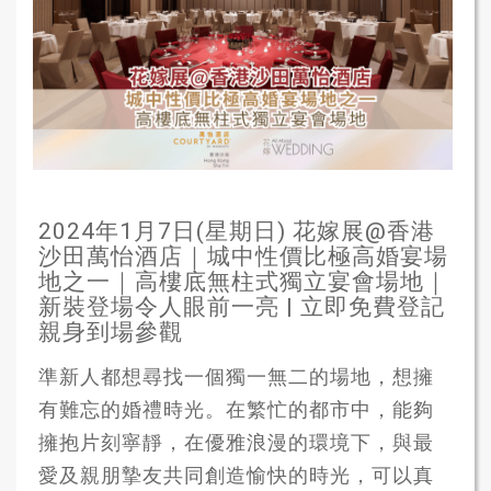
2024年1月7日(星期日) 花嫁展@香港
沙田萬怡酒店｜城中性價比極高婚宴場
地之一｜高樓底無柱式獨立宴會場地｜
新裝登場令人眼前一亮 | 立即免費登記
親身到場參觀
準新人都想尋找一個獨一無二的場地，想擁
有難忘的婚禮時光。在繁忙的都市中，能夠
擁抱片刻寧靜，在優雅浪漫的環境下，與最
愛及親朋摯友共同創造愉快的時光，可以真