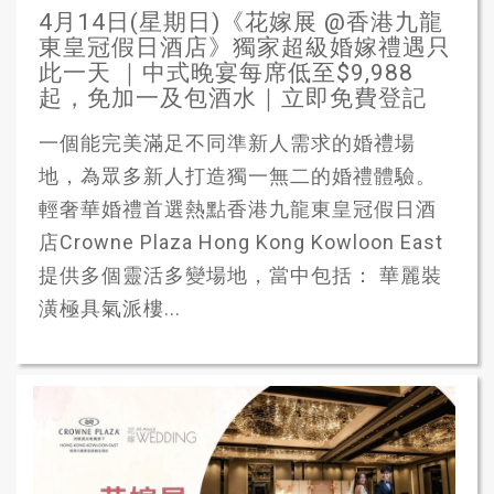
4月14日(星期日)《花嫁展 @香港九龍
東皇冠假日酒店》獨家超級婚嫁禮遇只
此一天 ｜中式晚宴每席低至$9,988
起，免加一及包酒水｜立即免費登記
一個能完美滿足不同準新人需求的婚禮場
地，為眾多新人打造獨一無二的婚禮體驗。
輕奢華婚禮首選熱點香港九龍東皇冠假日酒
店Crowne Plaza Hong Kong Kowloon East
提供多個靈活多變場地，當中包括： 華麗裝
潢極具氣派樓...