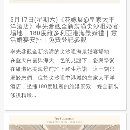
5月17日(星期六)《花嫁展@皇家太平
洋酒店》率先參觀全新裝潢尖沙咀婚宴
場地｜180度維多利亞港海景婚禮｜靈
活婚宴安排｜免費登記參觀
率先參觀全新裝潢的尖沙咀海景婚宴場地！
在藍天白雲與海天一色的見證下，您與摯愛
在維港絕美海景前許下終生承諾，這一刻只
屬於您們。位於尖沙咀中港城的皇家太平洋
酒店，坐擁180度壯麗的維港景致，經全新裝
修後精緻...