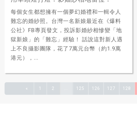
每個女生都想擁有一個夢幻婚禮和一輯令人
難忘的婚紗照。台灣一名新娘最近在《爆料
公社》FB專頁發文，投訴影婚紗相慘變「地
獄新娘」的「難忘」經驗！ 話說這對新人遇
上不良攝影團隊，花了7萬元台幣（約1.9萬
港元），...
«
1
2
...
125
126
127
128