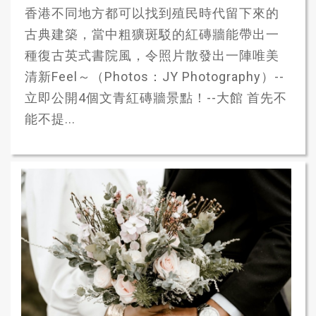
香港不同地方都可以找到殖民時代留下來的
古典建築，當中粗獷斑駁的紅磚牆能帶出一
種復古英式書院風，令照片散發出一陣唯美
清新Feel～（Photos：JY Photography）--
立即公開4個文青紅磚牆景點！--大館 首先不
能不提...