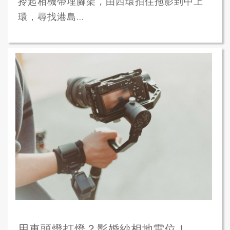
拎起相機帶埋腳架，由西環拍住拖影到中上
環，尋找港島...
用車頭燈打燈？影婚紗相地雷位！