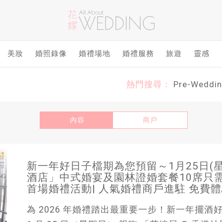
美妝
婚照錄像
婚禮場地
婚禮服務
旅遊
靈感
熱門搜尋：
Pre-Weddi
內容
商戶
新一年好日子檔期為您預留～1月25日(星
酒店」中式婚宴及園林證婚套餐10席只需港幣*
首場婚禮活動| 人氣婚禮商戶進駐 免費體
為 2026 年婚禮踏出最重要一步！新一年擺