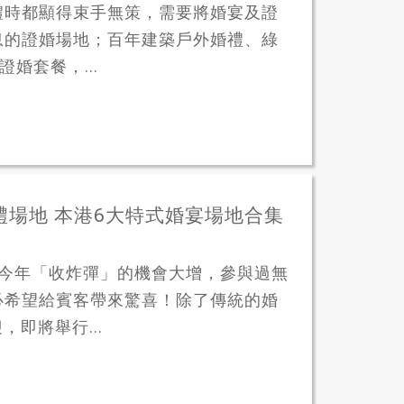
禮時都顯得束手無策，需要將婚宴及證
息的證婚場地；百年建築戶外婚禮、綠
婚套餐，...
禮場地 本港6大特式婚宴場地合集
信今年「收炸彈」的機會大增，參與過無
必希望給賓客帶來驚喜！除了傳統的婚
即將舉行...