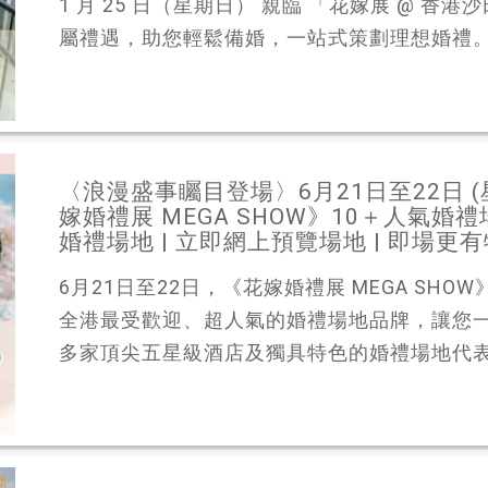
1 月 25 日（星期日） 親臨 「花嫁展 @ 
屬禮遇，助您輕鬆備婚，一站式策劃理想婚禮。- 
〈浪漫盛事矚目登場〉6月21日至22日 
嫁婚禮展 MEGA SHOW》10＋人氣
婚禮場地 | 立即網上預覽場地 | 即場更
6月21日至22日，《花嫁婚禮展 MEGA SH
全港最受歡迎、超人氣的婚禮場地品牌，讓您
多家頂尖五星級酒店及獨具特色的婚禮場地代表親