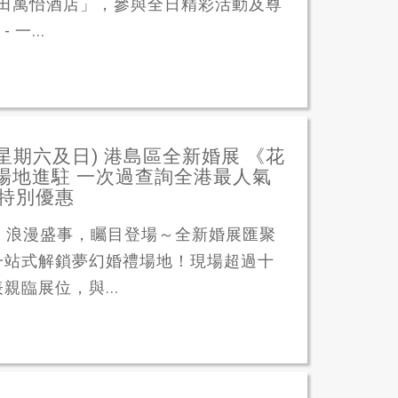
香港沙田萬怡酒店」，參與全日精彩活動及尊
一...
(星期六及日) 港島區全新婚展 《花
婚禮場地進駐 一次過查詢全港最人氣
有特別優惠
OW》浪漫盛事，矚目登場～全新婚展匯聚
一站式解鎖夢幻婚禮場地！現場超過十
臨展位，與...