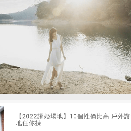
【2022證婚場地】10個性價比高 戶外證
地任你㨂