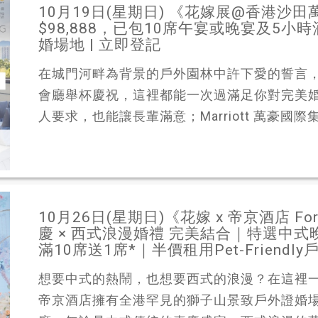
10月19日(星期日) 《花嫁展@香港沙
$98,888，已包10席午宴或晚宴及5
婚場地 | 立即登記
在城門河畔為背景的戶外園林中許下愛的誓言
會廳舉杯慶祝，這裡都能一次過滿足你對完美
人要求，也能讓長輩滿意；Marriott 萬豪國際集
10月26日(星期日)《花嫁 x 帝京酒店 For
慶 × 西式浪漫婚禮 完美結合｜特選中式晚
滿10席送1席*｜半價租用Pet-Friendl
想要中式的熱鬧，也想要西式的浪漫？在這裡
帝京酒店擁有全港罕見的獅子山景致戶外證婚