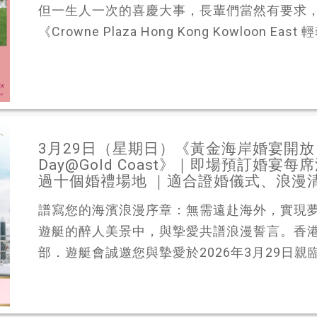
但一生人一次的喜慶大事，長輩們當然有要求
《Crowne Plaza Hong Kong Kowloon Eas
3月29日（星期日）《黃金海岸婚宴開放日 Wed
Day@Gold Coast》｜即場預訂婚宴每
過十個婚禮場地 ｜適合證婚儀式、浪漫
譜寫您的海濱浪漫序章：無需遠赴海外，實現
遊艇的醉人美景中，與摯愛共譜浪漫誓言。香
部．遊艇會誠邀您與摯愛於2026年3月29日親臨