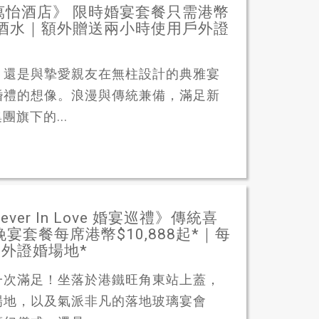
田萬怡酒店》 限時婚宴套餐只需港幣
小時酒水｜額外贈送兩小時使用戶外證
，還是與摯愛親友在無柱設計的典雅宴
婚禮的想像。浪漫與傳統兼備，滿足新
團旗下的...
ever In Love 婚宴巡禮》傳統喜
宴套餐每席港幣$10,888起*｜每
y戶外證婚場地*
一次滿足！坐落於港鐵旺角東站上蓋，
場地，以及氣派非凡的落地玻璃宴會