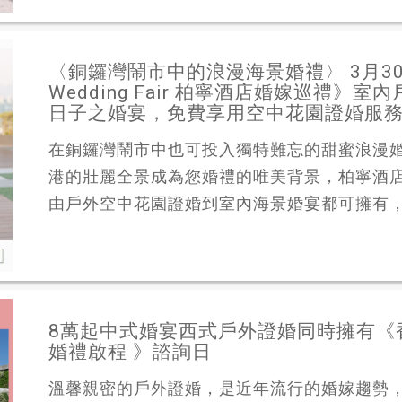
〈銅鑼灣鬧市中的浪漫海景婚禮〉 3月30日(星
Wedding Fair 柏寧酒店婚嫁巡禮
日子之婚宴，免費享用空中花園證婚服務
在銅鑼灣鬧市中也可投入獨特難忘的甜蜜浪漫
港的壯麗全景成為您婚禮的唯美背景，柏寧酒
由戶外空中花園證婚到室內海景婚宴都可擁有，以
8萬起中式婚宴西式戶外證婚同時擁有《
婚禮啟程 》諮詢日
溫馨親密的戶外證婚，是近年流行的婚嫁趨勢