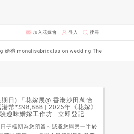
加入花嫁會
登入
搜尋
ng
婚禮
monalisabridalsalon
wedding
The
期日) 「花嫁展@ 香港沙田萬怡
$98,888 | 2026年《花嫁》
驗趣味婚嫁工作坊 | 立即登記
酒好日子檔期為您預留～誠邀您與另一半於