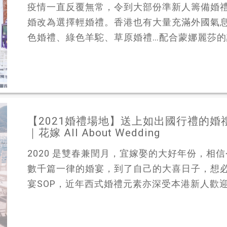
疫情一直反覆無常，令到大部份準新人籌備婚
婚改為選擇輕婚禮。香港也有大量充滿外國氣
色婚禮、綠色羊駝、草原婚禮…配合蒙娜麗莎的證
【2021婚禮場地】送上如出國行禮的婚
｜花嫁 All About Wedding
2020 是雙春兼閏月，宜嫁娶的大好年份，相
數千篇一律的婚宴，到了自己的大喜日子，想
宴SOP，近年西式婚禮元素亦深受本港新人歡迎，