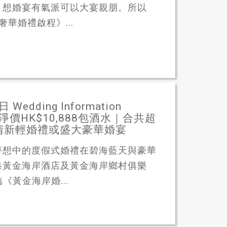
，想婚宴有氣派可以大宴親朋。所以
t 輕奢華婚禮啟程》...
ding Information
席淨價HK$10,888包酒水｜合共超
清新輕婚禮或盛大豪華婚宴
夢想中的度假式婚禮在碧海藍天與豪華
港黃金海岸酒店及黃金海岸鄉村俱樂
《黃金海岸婚...