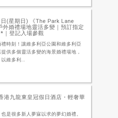
期日) 《The Park Lane
》室內戶外婚禮場地靈活多變｜預訂指定
*｜登記入場參觀
婚禮時刻！讓維多利亞公園和維多利亞
店提供多個靈活多變的海景婚禮場地，
維多利...
香港九龍東皇冠假日酒店・輕奢華
，也是很多新人夢寐以求的夢幻婚禮。