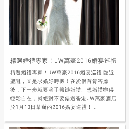
精選婚禮專家！JW萬豪2016婚宴巡禮
精選婚禮專家！JW萬豪2016婚宴巡禮 臨近
聖誕，又是求婚好時機！在愛侶首肯答應
後，下一步就要著手籌辦婚禮。想婚禮辦得
輕鬆自在，就絕對不要錯過香港JW萬豪酒店
於1月10日舉辦的2016婚宴巡禮！...