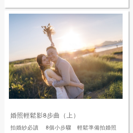
婚照輕鬆影8步曲（上）
拍婚紗必讀 8個小步驟 輕鬆準備拍婚照