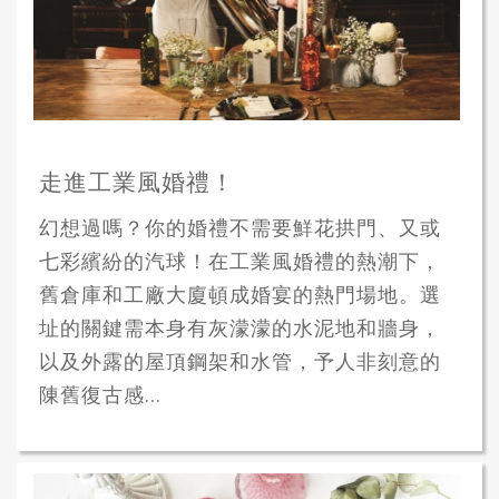
走進工業風婚禮！
幻想過嗎？你的婚禮不需要鮮花拱門、又或
七彩繽紛的汽球！在工業風婚禮的熱潮下，
舊倉庫和工廠大廈頓成婚宴的熱門場地。選
址的關鍵需本身有灰濛濛的水泥地和牆身，
以及外露的屋頂鋼架和水管，予人非刻意的
陳舊復古感...