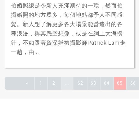
拍婚照總是令新人充滿期待的一環，然而拍
攝婚照的地方眾多，每個地點都予人不同感
覺。新人想了解更多各大場景能營造出的各
種浪漫，與其憑空想像，或是在網上大海撈
針，不如跟著資深婚禮攝影師Patrick Lam走
一趟，由...
«
1
2
...
62
63
64
65
66