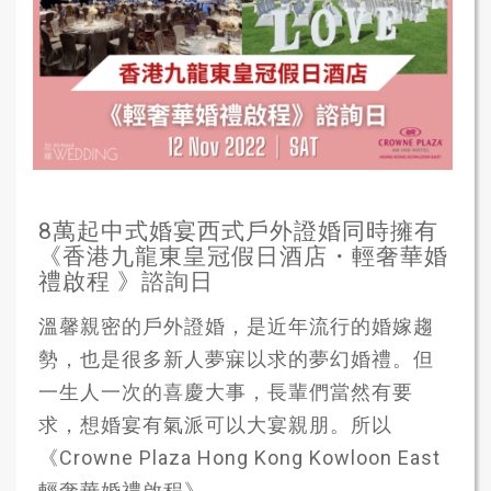
8萬起中式婚宴西式戶外證婚同時擁有
《香港九龍東皇冠假日酒店・輕奢華婚
禮啟程 》諮詢日
溫馨親密的戶外證婚，是近年流行的婚嫁趨
勢，也是很多新人夢寐以求的夢幻婚禮。但
一生人一次的喜慶大事，長輩們當然有要
求，想婚宴有氣派可以大宴親朋。所以
《Crowne Plaza Hong Kong Kowloon East
輕奢華婚禮啟程》...