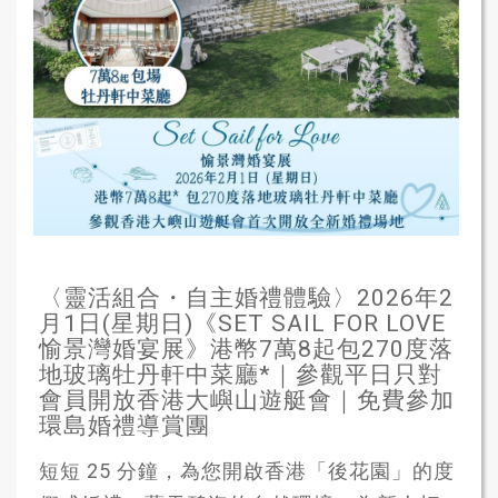
〈靈活組合・自主婚禮體驗〉2026年2
月1日(星期日)《SET SAIL FOR LOVE
愉景灣婚宴展》港幣7萬8起包270度落
地玻璃牡丹軒中菜廳*｜參觀平日只對
會員開放香港大嶼山遊艇會｜免費參加
環島婚禮導賞團
短短 25 分鐘，為您開啟香港「後花園」的度