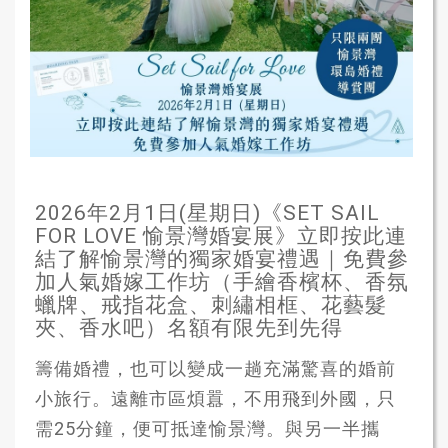
2026年2月1日(星期日)《SET SAIL
FOR LOVE 愉景灣婚宴展》立即按此連
結了解愉景灣的獨家婚宴禮遇｜免費參
加人氣婚嫁工作坊（手繪香檳杯、香氛
蠟牌、戒指花盒、刺繡相框、花藝髮
夾、香水吧）名額有限先到先得
籌備婚禮，也可以變成一趟充滿驚喜的婚前
小旅行。遠離市區煩囂，不用飛到外國，只
需25分鐘，便可抵達愉景灣。與另一半攜