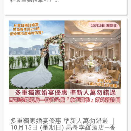
多重獨家婚宴優惠 準新人萬勿錯過 ｜
10月15日 (星期日) 馬哥孛羅酒店—香