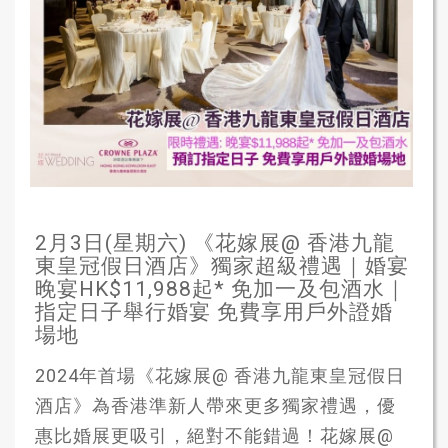
2月3日(星期六) 《花嫁展@ 香港九龍
東皇冠假日酒店》獨家超級禮遇｜婚宴
晚宴HK$11,988起* 免加一及包酒水｜
指定日子舉行婚宴 免費享用戶外證婚
場地
2024年首場《花嫁展@ 香港九龍東皇冠假日
酒店》為香港準新人帶來更多獨家禮遇，優
惠比婚展更吸引，絕對不能錯過！花嫁展@