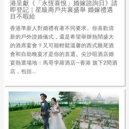
港呈獻《「永恆喜悅」婚嫁諮詢日》請
即登記｜星級商戶共襄盛舉 婚嫁禮遇
目不暇給
香港準新人對婚禮有著不同要求。你喜歡清
新的戶外證婚儀式，還是希望舉辦熱鬧盛大
的酒席宴會？又可能輕鬆溫馨的西式雞尾酒
會和自助晚宴才是你的首選。尖沙咀酒店婚
宴熱選場地：馬哥孛羅酒店—香港 旗下2間酒
店，包括...