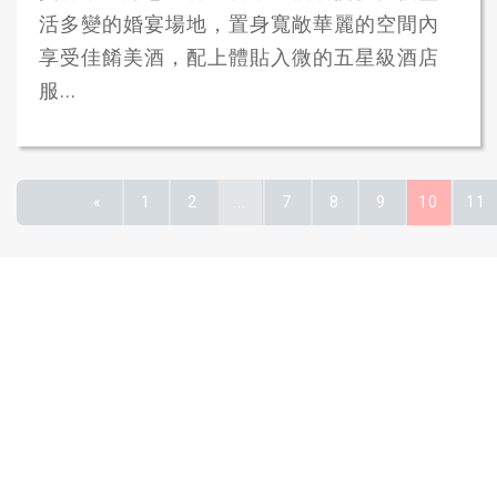
活多變的婚宴場地，置身寬敞華麗的空間內
享受佳餚美酒，配上體貼入微的五星級酒店
服...
«
1
2
...
7
8
9
10
11