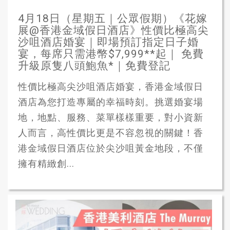
4月18日（星期五｜公眾假期）《花嫁
展@香港金域假日酒店》性價比極高尖
沙咀酒店婚宴｜即場預訂指定日子婚
宴，每席只需港幣$7,999**起｜ 免費
升級原隻八頭鮑魚*｜免費登記
性價比極高尖沙咀酒店婚宴，香港金域假日
酒店為您打造專屬的幸福時刻。挑選婚宴場
地，地點、服務、菜單樣樣重要，對小資新
人而言，高性價比更是不容忽視的關鍵！香
港金域假日酒店位於尖沙咀黃金地段，不僅
擁有精緻創...