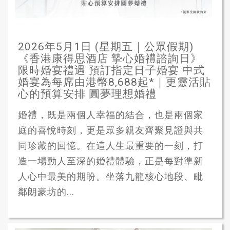
2026年5月1日 (星期五｜公眾假期)
《香港康得思酒店 摯心婚禮諮詢日》
限時婚宴禮遇 預訂指定日子婚宴 中式
婚宴為每席由港幣8,688起*｜更靈活貼
心的預算安排 圓夢理想婚禮
婚禮，既是兩個人幸福的結合，也是兩個家
庭的喜悅時刻，更是眾多親友齊聚見證與共
同珍藏的回憶。在這人生最重要的一刻，打
造一場動人至深的婚禮體驗，正是每對準新
人心中最美的期盼。坐落九龍核心地段、毗
鄰朗豪坊的...