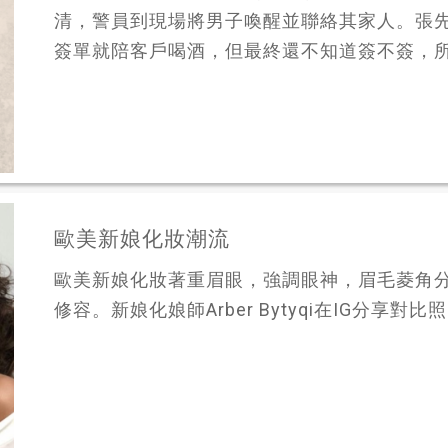
清，警員到現場將男子喚醒並聯絡其家人。張
簽單就陪客戶喝酒，但最終還不知道簽不簽，所以
歐美新娘化妝潮流
歐美新娘化妝著重眉眼，強調眼神，眉毛菱角
修容。新娘化娘師Arber Bytyqi在IG分享