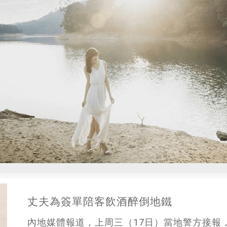
丈夫為簽單陪客飲酒醉倒地鐵
內地媒體報道，上周三（17日）當地警方接報