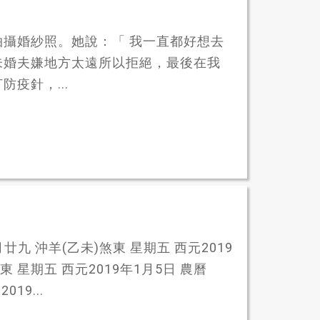
攝婚紗照。她說：「 我一直都好想去
未婚夫嫌地方太遠所以拒絕，最後在我
疫針，...
廿九 沖羊(乙未)煞東 星期五 西元2019
東 星期五 西元2019年1月5日 農曆
19...