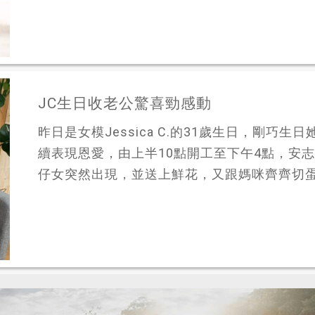
JC生日收老公驚喜勁感動
昨日是女模Jessica C.的31歲生日，剛巧
續表現恩愛，由上半10點開工至下午4點，安
仔女突然出現，並送上鮮花，又跟媽咪齊齊切蛋糕