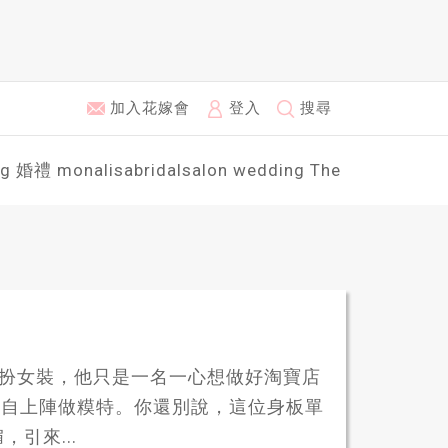
加入花嫁會
登入
搜尋
ng
婚禮
monalisabridalsalon
wedding
The
而男扮女裝，他只是一名一心想做好淘寶店
親自上陣做糢特。你還別說，這位身板單
引來...