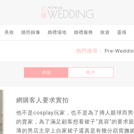
美妝
婚照錄像
婚禮場地
婚禮服務
旅遊
靈感
熱門搜尋：
Pre-Weddi
內容
商戶
網購客人要求實拍
他不是cosplay玩家，也不是為了搏人眼球
的賣家，為了滿足顧客想看裙子“真容”的要求
薄的男店主穿上自家裙子還真是有幾分窈窕嫵媚，