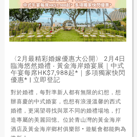
〈2月最精彩婚嫁優惠大公開〉 2月4日
臨海悠然婚禮 ‧ 黃金海岸婚宴展｜中式
午宴每席HK$7,988起*｜多項獨家快閃
優惠* | 立即登記
對於婚禮，每對準新人都有無限的幻想，想
辦喜慶的中式婚宴，也想有浪漫溫馨的西式
婚禮，更渴望尋找與眾不同的婚禮場地，打
造專屬的美麗回憶。位於青山灣的黃金海岸
酒店及黃金海岸鄉村俱樂部 • 遊艇會都能夠為