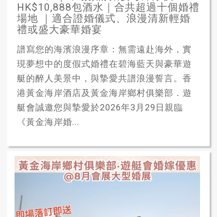
HK$10,888包酒水｜合共超過十個婚禮
場地 ｜適合證婚儀式、浪漫清新輕婚
禮或盛大豪華婚宴
譜寫您的海濱浪漫序章：無需遠赴海外，實
現夢想中的度假式婚禮在碧海藍天與豪華遊
艇的醉人美景中，與摯愛共譜浪漫誓言。香
港黃金海岸酒店及黃金海岸鄉村俱樂部．遊
艇會誠邀您與摯愛於2026年3月29日親臨
《黃金海岸婚...