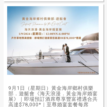
9月1日（星期日）黃金海岸鄉村俱樂
部．遊艇會《海天浪漫．黃金海岸婚宴
展》｜即場預訂酒席尊享豐富禮遇合共
高達$78,000*｜至尊婚宴套餐每席