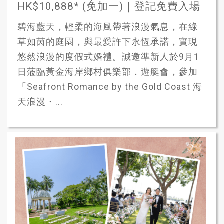
HK$10,888* (免加一)｜登記免費入場
碧海藍天，輕柔的海風帶著浪漫氣息，在綠
草如茵的庭園，與最愛許下永恆承諾，實現
悠然浪漫的度假式婚禮。誠邀準新人於9月1
日蒞臨黃金海岸鄉村俱樂部．遊艇會，參加
「Seafront Romance by the Gold Coast 海
天浪漫・...