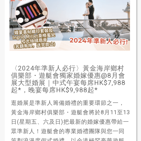
〈2024年準新人必行〉黃金海岸鄉村
俱樂部・遊艇會獨家婚嫁優惠@8月會
展大型婚展｜中式午宴每席HK$7,988
起*，晚宴每席HK$9,988起*
逛婚展是準新人籌備婚禮的重要環節之一，
黃金海岸鄉村俱樂部・遊艇會將於8月11至13
日(星期五、六及日)把最新的婚嫁優惠帶給一
眾準新人！遊艇會的專業婚禮團隊與您一同
策劃浪漫度假式婚禮，以全港極罕豪華遊艇