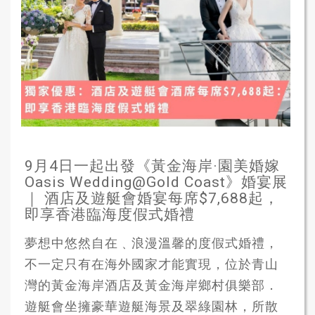
9月4日一起出發《黃金海岸·園美婚嫁
Oasis Wedding@Gold Coast》婚宴展
｜ 酒店及遊艇會婚宴每席$7,688起，
即享香港臨海度假式婚禮
夢想中悠然自在﹑浪漫溫馨的度假式婚禮，
不一定只有在海外國家才能實現，位於青山
灣的黃金海岸酒店及黃金海岸鄉村俱樂部．
遊艇會坐擁豪華遊艇海景及翠綠園林，所散