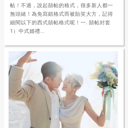
帖！不過，說起囍帖的格式，很多新人都一
無頭緒！為免寫錯格式而被貽笑大方，記得
細閱以下的西式囍帖格式呢！一. 囍帖封套
1）中式婚禮...