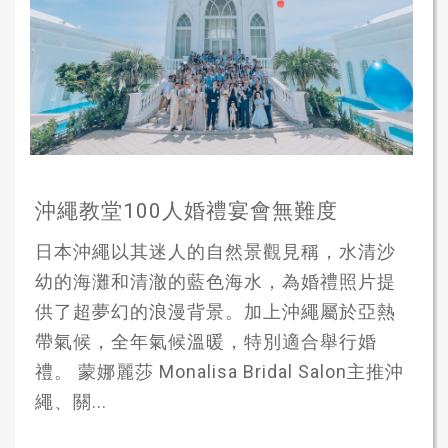
沖繩教堂100人婚禮宴會無難度
日本沖繩以其迷人的自然景觀見稱，水清沙
幼的海灘和清澈的藍色海水，為婚禮照片提
供了超夢幻的浪漫背景。加上沖繩屬於亞熱
帶氣候，全年氣候溫暖，特別適合舉行婚
禮。 蒙娜麗莎 Monalisa Bridal Salon主推沖
繩、關...