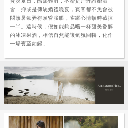
炎炎夏日，酷熱難耐，不論是戶外證婚酒
會，抑或是傳統婚禮晚宴，賓客都不免會被
悶熱暑氣弄得頭昏腦脹，雀躍心情頓時截掉
一半。這時候，假如能夠品嚐一杯甜美香醇
的冰凍果酒，相信自然能讓氣氛回轉，化作
一場賓至如歸...