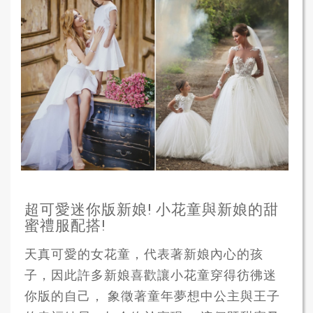
超可愛迷你版新娘! 小花童與新娘的甜
蜜禮服配搭!
天真可愛的女花童，代表著新娘內心的孩
子，因此許多新娘喜歡讓小花童穿得彷彿迷
你版的自己， 象徵著童年夢想中公主與王子