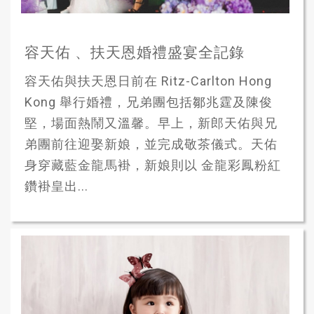
容天佑 、扶天恩婚禮盛宴全記錄
容天佑與扶天恩日前在 Ritz-Carlton Hong
Kong 舉行婚禮，兄弟團包括鄒兆霆及陳俊
堅，場面熱鬧又溫馨。早上，新郎天佑與兄
弟團前往迎娶新娘，並完成敬茶儀式。天佑
身穿藏藍金龍馬褂，新娘則以 金龍彩鳳粉紅
鑽褂皇出...