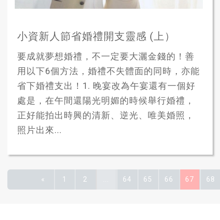
小資新人節省婚禮開支靈感 (上）
要成就夢想婚禮，不一定要大灑金錢的！善
用以下6個方法，婚禮不失體面的同時，亦能
省下婚禮支出！1. 晚宴改為午宴還有一個好
處是，在午間還陽光明媚的時候舉行婚禮，
正好能拍出時興的清新、逆光、唯美婚照，
照片出來...
«
1
2
...
64
65
66
67
68