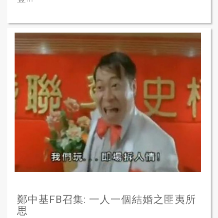
鄭中基FB召集: 一人一個結婚之匪夷所
思