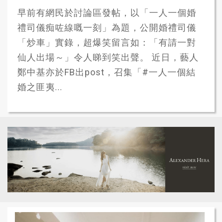
早前有網民於討論區發帖，以「一人一個婚
禮司儀痴咗線嘅一刻」為題，公開婚禮司儀
「炒車」實錄，超爆笑留言如：「有請一對
仙人出場～」令人睇到笑出聲。 近日，藝人
鄭中基亦於FB出post，召集「#一人一個結
婚之匪夷...