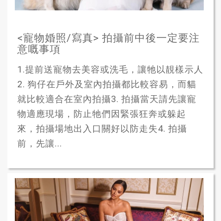
<寵物婚照/寫真> 拍攝前中後一定要注
意嘅事項
1.提前送寵物去美容或洗毛，讓牠以靚樣示人
2. 狗仔在戶外及室內拍攝都比較容易，而貓
就比較適合在室內拍攝3. 拍攝當天請先讓寵
物適應現場，防止牠們因緊張狂奔或躲起
來，拍攝場地出入口關好以防走失4. 拍攝
前，先讓...