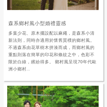
森系鄉村風小型婚禮靈感
多葉少花、原木擺設配以麻繩，是森系小清
新法則，同時亦適用於懷舊質樸的鄉村風。
不過森系由花草樹木拼湊而成，而鄉村風的
重點則落在簡單的印花和條紋之中，色彩不
限於白綠，繽紛得多。 鄉村風呈現70年代歐
洲小鄉村...