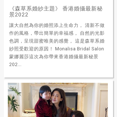
《森草系婚紗主題》 香港婚攝最新秘
景2022
讓大自然為你的婚照添上生命力， 清新不做
作的風格，帶出簡單的幸福感， 自然的光影
色調，呈現甜蜜唯美的感覺， 這是森草系婚
紗照受歡迎的原因！ Monalisa Bridal Salon
蒙娜麗莎這次為你帶來香港婚攝最新秘景
202...