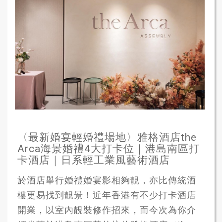
〈最新婚宴輕婚禮場地〉雅格酒店the
Arca海景婚禮4大打卡位｜港島南區打
卡酒店｜日系輕工業風藝術酒店
於酒店舉行婚禮婚宴影相夠靚，亦比傳統酒
樓更易找到靚景！近年香港有不少打卡酒店
開業，以室內靚裝修作招來，而今次為你介