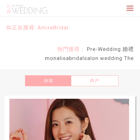
Togg
你正在搜尋: AmireBridal
navi
熱門搜尋：
Pre-Wedding
婚禮
monalisabridalsalon
wedding
The
內容
商戶