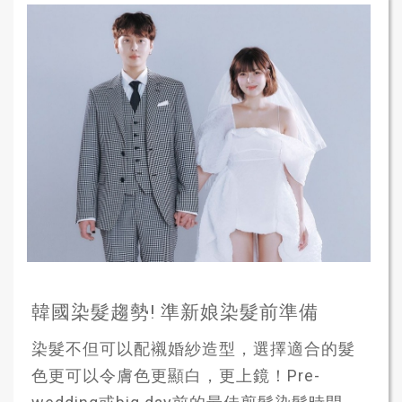
韓國染髮趨勢! 準新娘染髮前準備
染髮不但可以配襯婚紗造型，選擇適合的髮
色更可以令膚色更顯白，更上鏡！Pre-