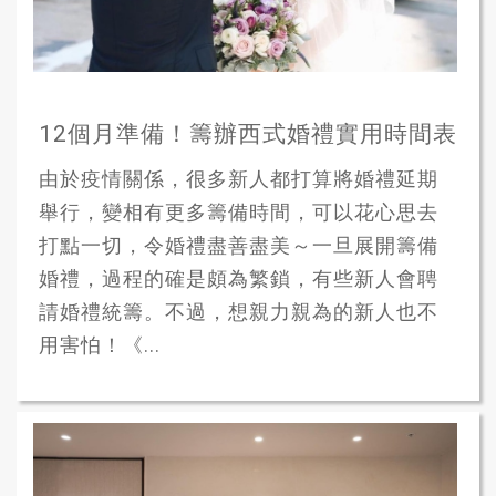
12個月準備！籌辦西式婚禮實用時間表
由於疫情關係，很多新人都打算將婚禮延期
舉行，變相有更多籌備時間，可以花心思去
打點一切，令婚禮盡善盡美～一旦展開籌備
婚禮，過程的確是頗為繁鎖，有些新人會聘
請婚禮統籌。不過，想親力親為的新人也不
用害怕！《...