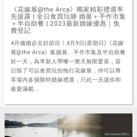
《花嫁展@the Arca》獨家精彩禮遇率
先披露 | 全日食買玩睇 婚展＋手作市集
＋半自助餐 | 2023最新婚嫁優惠｜免
費登記
4月備婚必去好節目！4月9日(星期日)《花嫁
展@the Arca》集婚展、手作市集及半自助餐
於一天，為準新人帶嚟一整天無限驚喜，當
日除了可以食買玩拍拖行花嫁展，仲可以尊
享場內多個限時婚嫁禮遇，只此一天讓你和
最愛滿載...