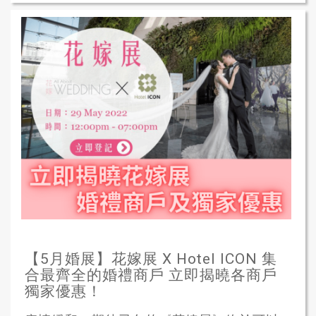
【5月婚展】花嫁展 X Hotel ICON 集
合最齊全的婚禮商戶 立即揭曉各商戶
獨家優惠！