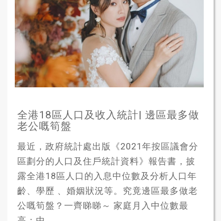
全港18區人口及收入統計| 邊區最多做
老公嘅筍盤
最近，政府統計處出版《2021年按區議會分
區劃分的人口及住戶統計資料》報告書，披
露全港18區人口的入息中位數及分析人口年
齡、學歷 、婚姻狀況等。究竟邊區最多做老
公嘅筍盤？一齊睇睇～ 家庭月入中位數最
高：中...