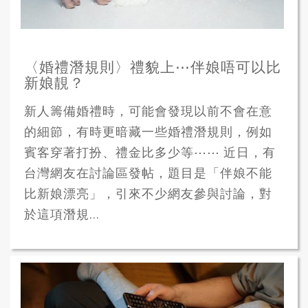
〈婚禮潛規則〉禮貌上⋯伴娘唔可以比
新娘靚？
新人籌備婚禮時，可能會發現以前不會在意
的細節，有時更暗藏一些婚禮潛規則，例如
賓客穿著打扮、禮金比多少等⋯⋯ 近日，有
台灣網友在討論區發帖，題目是「伴娘不能
比新娘漂亮」，引來不少網友參與討論，對
於這項潛規...