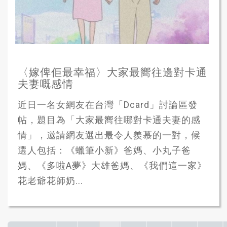
〈嫁俾佢最幸福〉大家最嚮往邊對卡通
夫妻嘅感情
近日一名女網友在台灣「Dcard」討論區發
帖，題目為「大家最嚮往哪對卡通夫妻的感
情」，邀請網友選出最令人羨慕的一對，候
選人包括：《蠟筆小新》爸媽、小丸子爸
媽、《多啦A夢》大雄爸媽、《我們這一家》
花老爺花師奶...