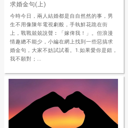
求婚金句(上)
今時今日，兩人結婚都是自自然然的事，男
生不用像陳年電視劇般，手執鮮花跪在街
上，戰戰兢兢說聲︰「嫁俾我！」。但浪漫
情趣總不能少，小編在網上找到一些惡搞求
婚金句，大家不妨試試看。1.如果愛你是錯，
我不願對；...