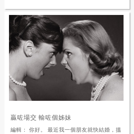
贏咗場交 輸咗個姊妹
編輯： 你好。 最近我一個朋友就快結婚，搵