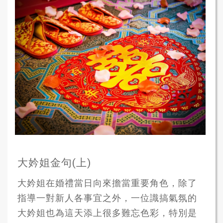
大妗姐金句(上)
大妗姐在婚禮當日向來擔當重要角色，除了
指導一對新人各事宜之外，一位識搞氣氛的
大妗姐也為這天添上很多難忘色彩，特別是