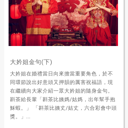
大妗姐金句(下)
大妗姐在婚禮當日向來擔當重要角色，於不
同環節說出好意頭又押韻的厲害祝福語，現
在繼續向大家介紹一眾大妗姐的隨身金句。
斟茶給長輩「斟茶比姨媽/姑媽，出年幫手抱
穌蝦。」 「斟茶比姨丈/姑丈，六合彩會中頭
獎。」...