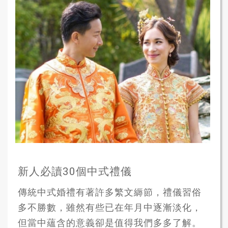
新人必讀30個中式禮儀
傳統中式婚禮有著許多繁文縟節，禮儀習俗
多不勝數，雖然有些已在年月中逐漸淡化，
但當中蘊含的意義卻是值得我們多多了解。