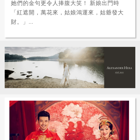
她們的金句更令人捧腹大笑！ 新娘出門時
「紅遮開，萬花來，姑娘鴻運來，姑爺發大
財。」...