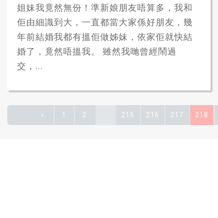
姐妹我竟然無份！準新娘朋友唔算多，我和
佢由細識到大，一直都當大家係好朋友，幾
年前結婚我都有搵佢做姊妹，依家佢就快結
婚了，竟然唔搵我。 雖然我哋曾經鬧過
交，...
«
1
2
...
215
216
217
218