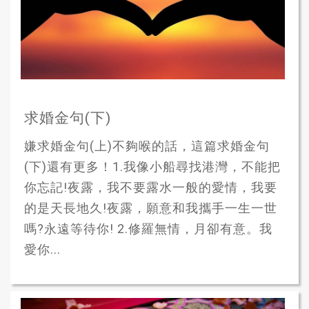
求婚金句(下)
嫌求婚金句(上)不夠喉的話，這篇求婚金句
(下)還有更多！1.我像小船尋找港灣，不能把
你忘記!夜露，我不要露水一般的愛情，我要
的是天長地久!夜露，願意和我攜手一生一世
嗎?永遠等待你! 2.修羅無情，月卻有意。我
愛你...