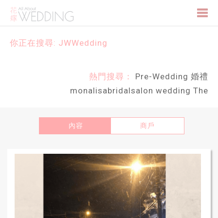
Togg
你正在搜尋: JWWedding
navi
熱門搜尋：
Pre-Wedding
婚禮
monalisabridalsalon
wedding
The
內容
商戶