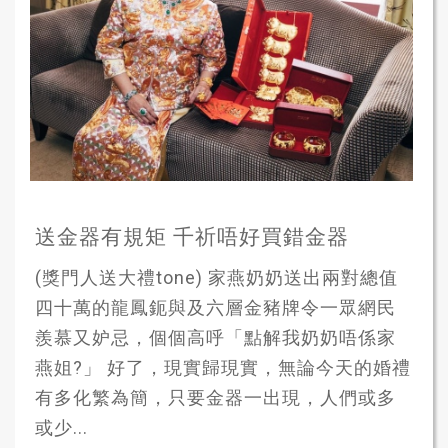
送金器有規矩 千祈唔好買錯金器
(獎門人送大禮tone) 家燕奶奶送出兩對總值
四十萬的龍鳳鈪與及六層金豬牌令一眾網民
羨慕又妒忌，個個高呼「點解我奶奶唔係家
燕姐?」 好了，現實歸現實，無論今天的婚禮
有多化繁為簡，只要金器一出現，人們或多
或少...