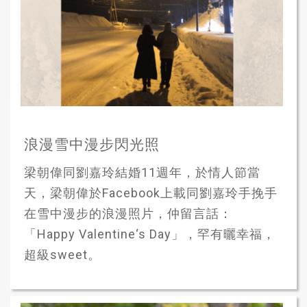
浪漫雪中漫步閃光照
梁朝偉同劉嘉玲結婚11週年，於情人節當
天，梁朝偉於Facebook上載同劉嘉玲手挽手
在雪中漫步的浪漫照片，仲留言話：
「Happy Valentine‘s Day」，罕有曬幸福，
超級sweet。