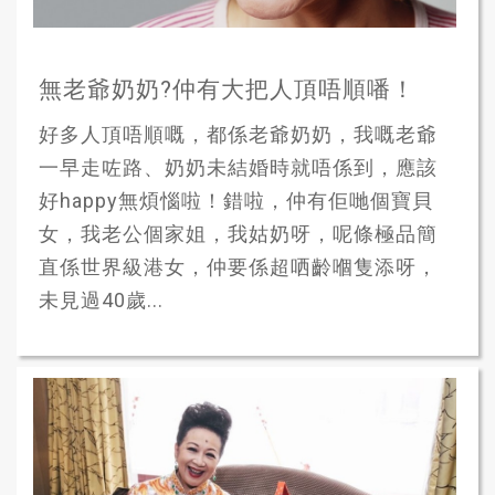
無老爺奶奶?仲有大把人頂唔順噃！
好多人頂唔順嘅，都係老爺奶奶，我嘅老爺
一早走咗路、奶奶未結婚時就唔係到，應該
好happy無煩惱啦！錯啦，仲有佢哋個寶貝
女，我老公個家姐，我姑奶呀，呢條極品簡
直係世界級港女，仲要係超哂齡嗰隻添呀，
未見過40歲...