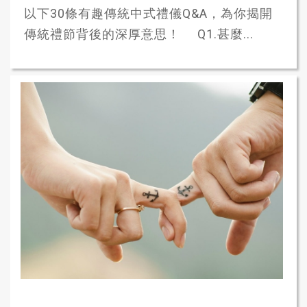
以下30條有趣傳統中式禮儀Q&A，為你揭開
傳統禮節背後的深厚意思！ Q1.甚麼...