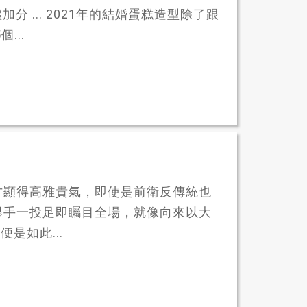
分 ... 2021年的結婚蛋糕造型除了跟
...
才顯得高雅貴氣，即使是前衛反傳統也
舉手一投足即矚目全場，就像向來以大
便是如此...