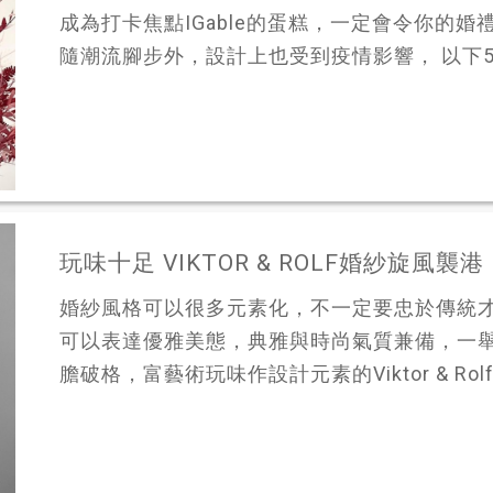
成為打卡焦點IGable的蛋糕，一定會令你的婚禮加
隨潮流腳步外，設計上也受到疫情影響， 以下5個
玩味十足 VIKTOR & ROLF婚紗旋風襲港
婚紗風格可以很多元素化，不一定要忠於傳統
可以表達優雅美態，典雅與時尚氣質兼備，一
膽破格，富藝術玩味作設計元素的Viktor & Rolf