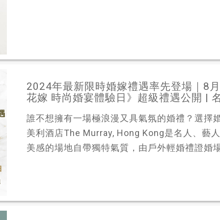
2024年最新限時婚嫁禮遇率先登場｜8月1
花嫁 時尚婚宴體驗日》超級禮遇公開 | 
誰不想擁有一場極浪漫又具氣氛的婚禮？選擇
美利酒店The Murray, Hong Kong是名
美感的場地自帶獨特氣質，由戶外輕婚禮證婚場地