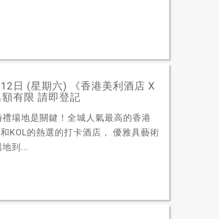
2日 (星期六) 《香港美利酒店 X
名額有限 請即登記
婚禮場地是關鍵！全城人氣最高的香港
人、藝人和KOL的熱選的打卡酒店， 優雅具藝術
到...