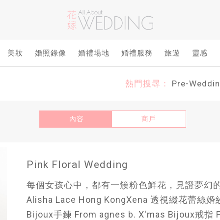
美妝
婚照錄像
婚禮場地
婚禮服務
旅遊
靈感
熱門搜尋：
Pre-Weddi
內容
商戶
Pink Floral Wedding
每個女孩心中，都有一簇粉色鮮花，見證夢幻的愛情
Alisha Lace Hong KongXena 透視綴花蕾絲婚紗 F
Bijoux手鍊 From agnes b. X'mas Bijoux戒指 F