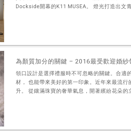
Dockside開幕的K11 MUSEA。 燈光打造出文青
為顏質加分的關鍵 – 2016最受歡迎婚
領口設計是選擇禮服時不可忽略的關鍵。合適
材， 也能帶來美好的第一印象。近年來最流行
升。 從鑲滿珠寶的奢華氣息，開著繽紛花朵的立