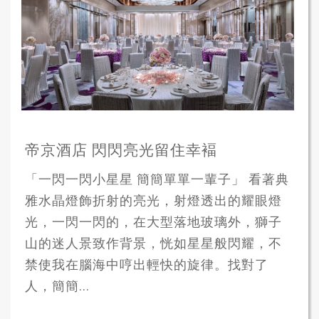
帝京酒店 閃閃亮光留住幸褔
「一閃一閃小星星 簡簡單單一輩子」 看著典
雅水晶燈飾折射的亮光，射燈透出的耀眼燈
光，一閃一閃的，在大型落地玻璃外，獅子
山的迷人景致作背景，恍如星星般閃耀，不
禁使我在腦海中哼出輕快的旋律。找對了
人，簡簡...