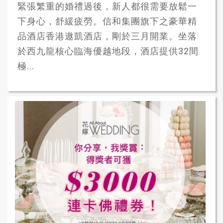
緊張繁重的婚禮過後，新人都很需要放鬆一
下身心，舒緩疲勞。信和集團旗下之豪華精
品酒店香港遨凱酒店，剛於三月開業。坐落
於西九龍核心臨海優越地段，酒店提供32間
極...