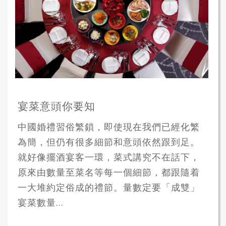
宴菜意頭你要知
中國婚禮習俗繁鎖，即使現在我們已經化繁
為簡，但仍有很多細節和意頭依然跟到足。
就好像擺酒宴客一環，菜式講究不在話下，
原來由數量至菜名等每一個細節，都跟隨着
一大堆約定俗成的禮節。量數定要「成雙」
宴菜數量...