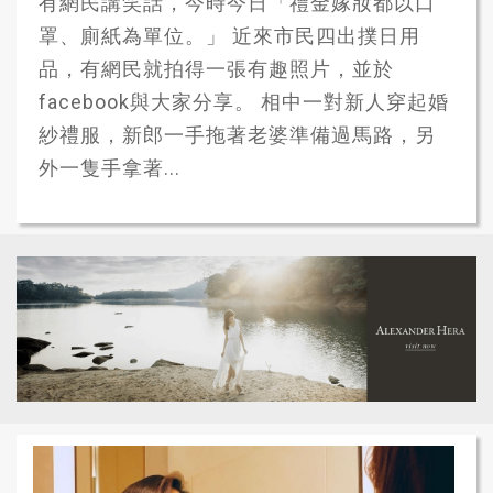
有網民講笑話，今時今日「禮金嫁妝都以口
罩、廁紙為單位。」 近來市民四出撲日用
品，有網民就拍得一張有趣照片，並於
facebook與大家分享。 相中一對新人穿起婚
紗禮服，新郎一手拖著老婆準備過馬路，另
外一隻手拿著...