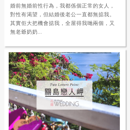
婚前無婚前性行為，我都係個正常的女人，
對性有渴望，但結婚後老公一直都無掂我。
其實佢大把機會掂我，全屋得我哋兩個，又
無老爺奶奶...