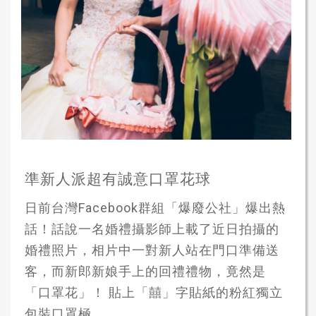
準新人派超有誠意口罩花球
日前台灣Facebook群組「爆廢公社」爆出熱
話！話說一名婚禮攝影師上載了近日拍攝的
婚禮照片，相片中一對新人站在門口準備送
客，而新郎新娘手上的回禮禮物，竟然是
「口罩花」！ 貼上「囍」字貼紙的粉紅獨立
包裝口罩極...