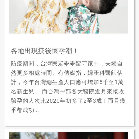
各地出現疫後懷孕潮！
防疫期間，台灣民眾乖乖留守家中，夫婦自
然更多相處時間。有傳媒指，婦產科醫師估
計，今年台灣總生產人口應可增加5千至1萬
名新生兒。 而台灣中部各大醫院近月來接收
驗孕的人次比2020年初多了2至3成！而且幾
乎都成功...