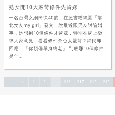
熟女開10大嚴苛條件先肯嫁
一名台灣女網民快40歲，在臉書粉絲團「靠
北女友my girl」發文，說最近跟男友討論婚
事，她想到10個條件才肯嫁，特別在網上徵
求大家意見，看看條件會否太嚴苛？網民即
回應：「你預備單身終老」 到底那10個條件
是什...
«
1
2
...
216
217
218
219