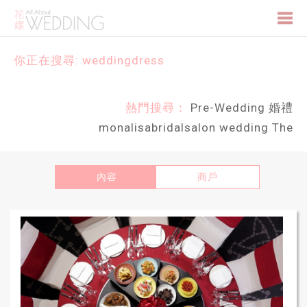
Togg
你正在搜尋: weddingdress
navi
熱門搜尋：
Pre-Wedding
婚禮
monalisabridalsalon
wedding
The
內容
商戶