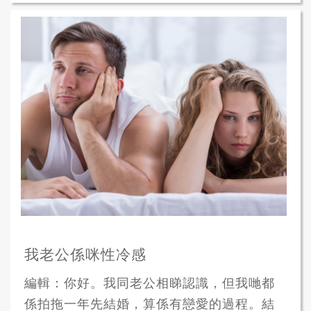
我老公係咪性冷感
編輯：你好。我同老公相睇認識，但我哋都
係拍拖一年先結婚，算係有戀愛的過程。結