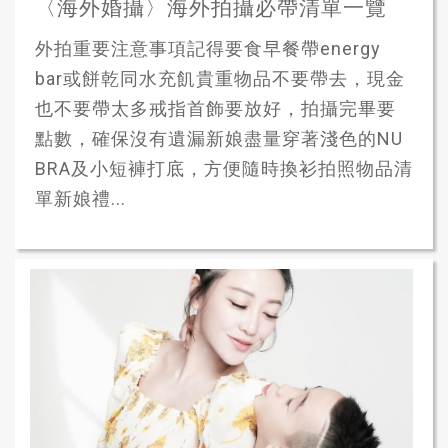
〈海外婚攝〉海外拍攝必帶清單一覽
外拍重要注意事項記得要食早餐帶energy
bar或餅乾同水充飢貴重物品不要帶去，現金
也不要帶太多戒指首飾要放好，拍攝完畢要
點數，確保沒有遺漏新娘盡量穿著淺色的NU
BRA及小短褲打底，方便隨時換衫拍照物品清
單新娘禮...