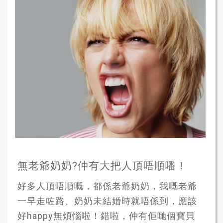
無老爺奶奶?仲有大把人頂唔順噃！
好多人頂唔順嘅，都係老爺奶奶，我嘅老爺
一早走咗路、奶奶未結婚時就唔係到，應該
好happy無煩惱啦！錯啦，仲有佢哋個寶貝