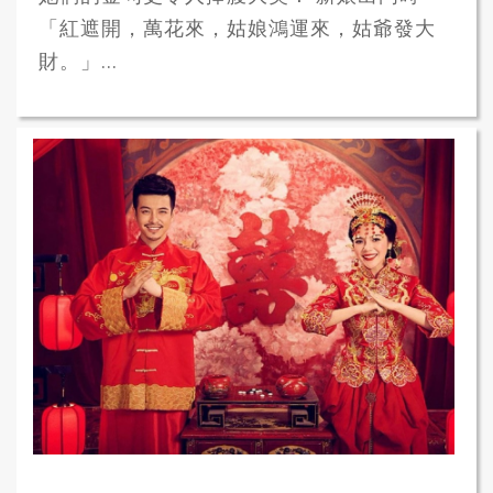
「紅遮開，萬花來，姑娘鴻運來，姑爺發大
財。」...