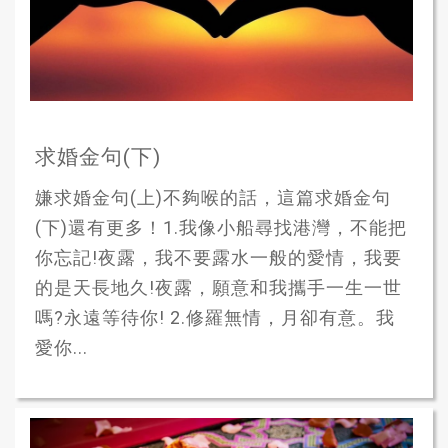
求婚金句(下)
嫌求婚金句(上)不夠喉的話，這篇求婚金句
(下)還有更多！1.我像小船尋找港灣，不能把
你忘記!夜露，我不要露水一般的愛情，我要
的是天長地久!夜露，願意和我攜手一生一世
嗎?永遠等待你! 2.修羅無情，月卻有意。我
愛你...