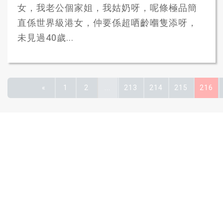
女，我老公個家姐，我姑奶呀，呢條極品簡
直係世界級港女，仲要係超哂齡嗰隻添呀，
未見過40歲...
«
1
2
...
213
214
215
216