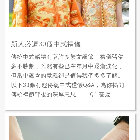
新人必讀30個中式禮儀
傳統中式婚禮有著許多繁文縟節，禮儀習俗
多不勝數，雖然有些已在年月中逐漸淡化，
但當中蘊含的意義卻是值得我們多多了解。
以下30條有趣傳統中式禮儀Q&A，為你揭開
傳統禮節背後的深厚意思！ Q1.甚麼...