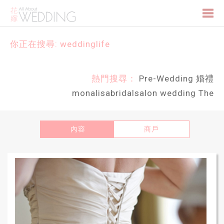
Togg
你正在搜尋: weddinglife
navi
熱門搜尋：
Pre-Wedding
婚禮
monalisabridalsalon
wedding
The
內容
商戶