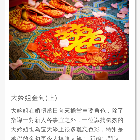
大妗姐金句(上)
大妗姐在婚禮當日向來擔當重要角色，除了
指導一對新人各事宜之外，一位識搞氣氛的
大妗姐也為這天添上很多難忘色彩，特別是
她們的金句更令人捧腹大笑！ 新娘出門時