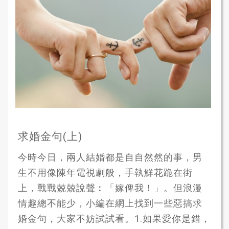
求婚金句(上)
今時今日，兩人結婚都是自自然然的事，男
生不用像陳年電視劇般，手執鮮花跪在街
上，戰戰兢兢說聲︰「嫁俾我！」。但浪漫
情趣總不能少，小編在網上找到一些惡搞求
婚金句，大家不妨試試看。1.如果愛你是錯，