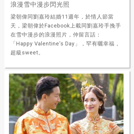
浪漫雪中漫步閃光照
梁朝偉同劉嘉玲結婚11週年，於情人節當
天，梁朝偉於Facebook上載同劉嘉玲手挽手
在雪中漫步的浪漫照片，仲留言話：
「Happy Valentine‘s Day」，罕有曬幸福，
超級sweet。