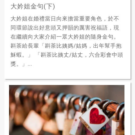
大妗姐金句(下)
大妗姐在婚禮當日向來擔當重要角色，於不
同環節說出好意頭又押韻的厲害祝福語，現
在繼續向大家介紹一眾大妗姐的隨身金句。
斟茶給長輩「斟茶比姨媽/姑媽，出年幫手抱
穌蝦。」 「斟茶比姨丈/姑丈，六合彩會中頭
獎。」...