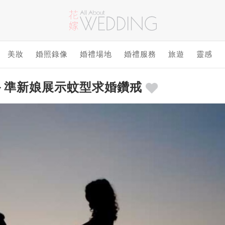
美妝
婚照錄像
婚禮場地
婚禮服務
旅遊
靈感
＞準新娘展示蚊型求婚鑽戒