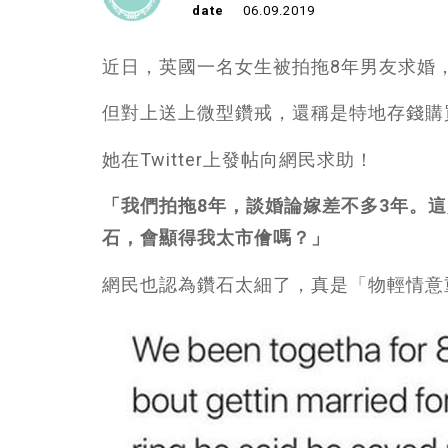
date
06.09.2019
近日，英國一名女生被拍拖8年男友求婚
但對上送上微型鑽戒，還稱是特地存錢購
她在Twitter上發帖向網民求助！
「我們拍拖8年，談婚論嫁差不多3年。
石，會顯得我太市儈嗎？」
網民也認為鑽石太細了，真是「物輕情意