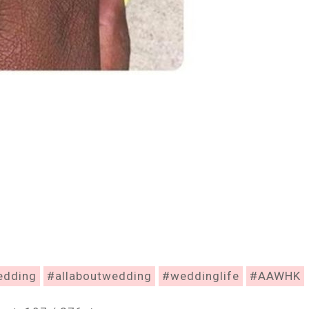
edding
#allaboutwedding
#weddinglife
#AAWHK