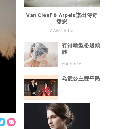
Van Cleef & Arpels譜出傳奇
愛戀
AAW Editor
冇得輸型格短頭
紗
charlotte
為愛公主變平民
Ti