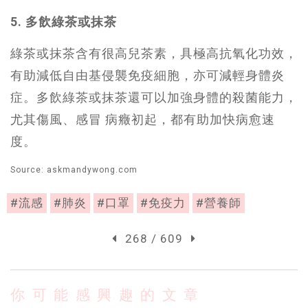
5. 多飲綠茶或抹茶
綠茶或抹茶含有很高兒茶素，具極高抗氧化功效，
有助減低自由基侵襲免疫細胞，亦可減輕身體炎
症。多飲綠茶或抹茶還可以加強身體的殺菌能力，
尤其傷風、感冒 病癥初起，都有助加快病愈速
度。
Source: askmandywong.com
#流感
#肺炎
#口罩
#免疫力
#營養師
268 / 609
你可能感興趣的文章