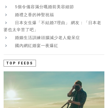
5個令儀容滿分嘅婚前美容細節
婚禮之香的神聖祝福
日本女生爆「不結婚7理由」 網友：「日本老
婆也太辛苦了吧」
婚姻生活訓練頭腦減少老人癡呆症
國內網紅婚宴一夜爆紅
TOP FEEDS