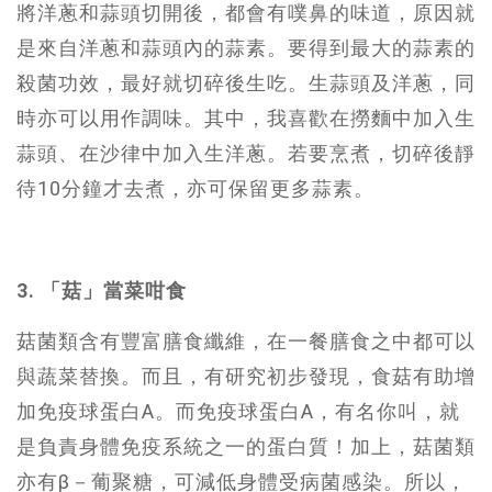
將洋蔥和蒜頭切開後，都會有噗鼻的味道，原因就
是來自洋蔥和蒜頭內的蒜素。要得到最大的蒜素的
殺菌功效，最好就切碎後生吃。生蒜頭及洋蔥，同
時亦可以用作調味。其中，我喜歡在撈麵中加入生
蒜頭、在沙律中加入生洋蔥。若要烹煮，切碎後靜
待10分鐘才去煮，亦可保留更多蒜素。
3. 「菇」當菜咁食
菇菌類含有豐富膳食纖維，在一餐膳食之中都可以
與蔬菜替換。而且，有研究初步發現，食菇有助增
加免疫球蛋白A。而免疫球蛋白A，有名你叫，就
是負責身體免疫系統之一的蛋白質！加上，菇菌類
亦有β－葡聚糖，可減低身體受病菌感染。所以，