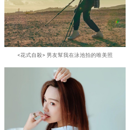
<花式自殺> 男友幫我在泳池拍的唯美照