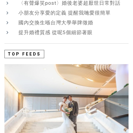
〈有聲爆笑post〉婚後老婆超厭世日常對話
小朋友分享愛的定義 提醒我哋愛很簡單
國內交換生喺台灣大學舉牌徵婚
提升婚禮質感 從呢5個細節著眼
TOP FEEDS