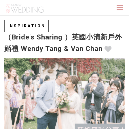
Togg
INSPIRATION
（Bride's Sharing ）英國小清新戶外
navi
婚禮 Wendy Tang & Van Chan