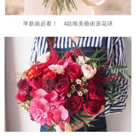
準新娘必看！ 4款唯美藝術派花球