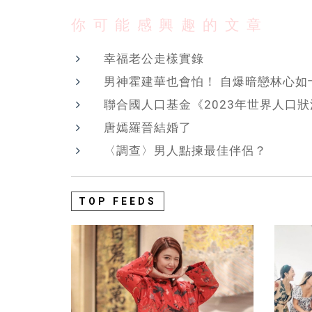
你可能感興趣的文章
幸福老公走樣實錄
男神霍建華也會怕！ 自爆暗戀林心如
聯合國人口基金《2023年世界人口狀
唐嫣羅晉結婚了
〈調查〉男人點揀最佳伴侶？
TOP FEEDS