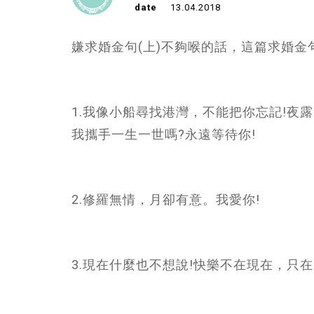
date
13.04.2018
嫌求婚金句(上)不夠喉的話，這篇求婚金句
1.我像小船尋找港灣，不能把你忘記!夜
我攜手一生一世嗎?永遠等待你!
2.修羅無情，月卻有意。我愛你!
3.現在什麼也不想說!快樂不在現在，只