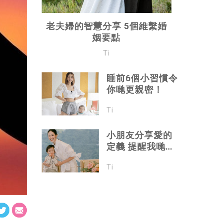
老夫婦的智慧分享 5個維繫婚
姻要點
Ti
睡前6個小習慣令
你哋更親密！
Ti
小朋友分享愛的
定義 提醒我哋愛
很簡單
Ti