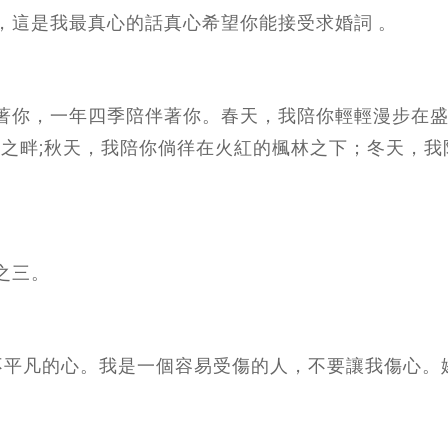
，這是我最真心的話真心希望你能接受求婚詞 。
伴著你，一年四季陪伴著你。春天，我陪你輕輕漫步在
河之畔;秋天，我陪你倘徉在火紅的楓林之下；冬天，我
之三。
顆不平凡的心。我是一個容易受傷的人，不要讓我傷心。