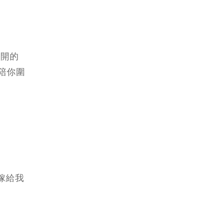
盛開的
陪你圍
嫁給我