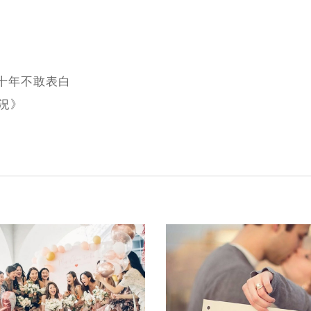
十年不敢表白
況》