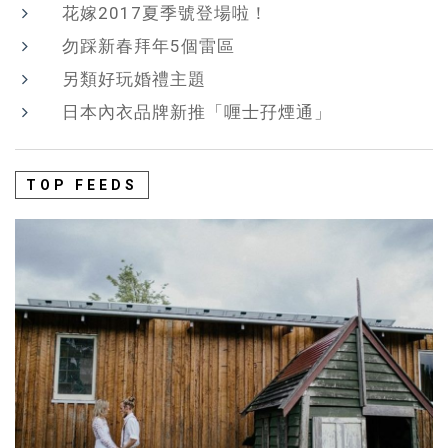
花嫁2017夏季號登場啦！
勿踩新春拜年5個雷區
另類好玩婚禮主題
日本內衣品牌新推「喱士孖煙通」
TOP FEEDS