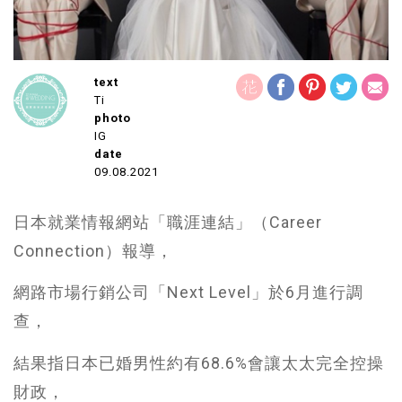
text
Ti
photo
IG
date
09.08.2021
日本就業情報網站「職涯連結」（Career
Connection）報導，
網路市場行銷公司「Next Level」於6月進行調
查，
結果指日本已婚男性約有68.6%會讓太太完全控操
財政，