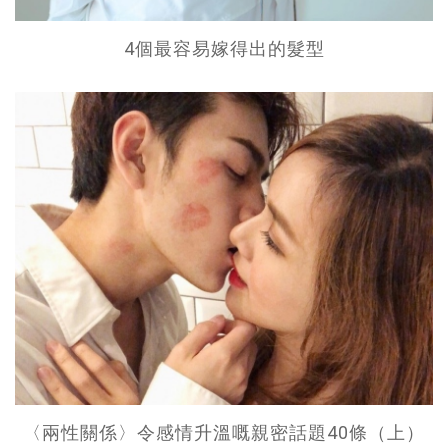
4個最容易嫁得出的髮型
〈兩性關係〉令感情升溫嘅親密話題40條（上）