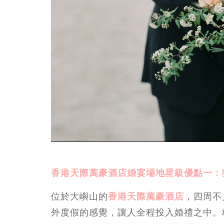
香港天際萬豪酒店婚宴場地星級優點一：
位於大嶼山的
香港天際萬豪酒店
，四周不
外度假的感覺，讓人全程投入婚禮之中。