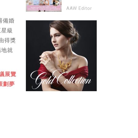
式 ｜Pet-
酒店 Forever In
AAW Editor
friendly場地 | 免
Love 婚宴巡禮》
費登記參觀
傳統喜慶 × 西式
籌備婚
浪漫婚禮 完美結
五星級
合｜特選中式晚
宴套餐每席港幣
由得獎
$10,888起*｜每
場地就
滿10席送1席*｜
半價租用Pet-
Friendly戶外證
婚場地*
議展覽
策劃夢