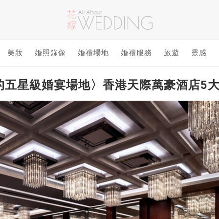
美妝
婚照錄像
婚禮場地
婚禮服務
旅遊
靈感
的五星級婚宴場地〉香港天際萬豪酒店5