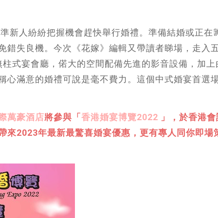
，準新人紛紛把握機會趕快舉行婚禮。準備結婚或正在
免錯失良機。今次《花嫁》編輯又帶讀者睇場，走入
底無柱式宴會廳，偌大的空間配備先進的影音設備，加上
稱心滿意的婚禮可說是毫不費力。這個中式婚宴首選
際萬豪酒店
將參與「
香港婚宴博覽2022
」，於香港會
準新人帶來2023年最新最驚喜婚宴優惠，更有專人同你即場