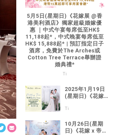
5月5日(星期日)《花嫁展 @香
港美利酒店》獨家超級婚嫁優
惠 ｜中式午宴每席低至HK$
11,188起*，中式晚宴每席低至
HK$ 15,888起* | 預訂指定日子
酒席，免費於The Arches或
Cotton Tree Terrace舉辦證
婚典禮*
Ti
2025年1月19日
(星期日)《花嫁
展@the Arca》|
Ti
全港最具特色型
格婚禮場地之一 |
型格藝術酒店 讓
10月26日(星期
婚禮突破傳統形
日)《花嫁 x 帝京