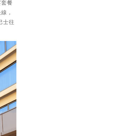
宴套餐
快線，
巴士往