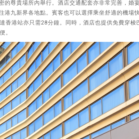
密的尊貴場所內舉行。酒店交通配套亦非常完善，婚
往港九新界各地點。賓客也可以選擇乘坐舒適的機場
直達香港站亦只需28分鐘。同時，酒店也提供免費穿梭
方便。