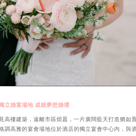
獨立婚宴場地 成就夢想婚禮
見高樓建築，遠離市區煩囂，一片廣闊藍天打造猶如
格調高雅的宴會場地位於酒店的獨立宴會中心內，與