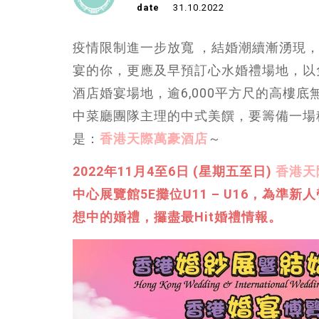
date
31.10.2022
疫情限制進一步放寬 ，結婚潮續漸湧現
宴的你，更應及早預訂心水婚禮場地，以
酒店婚宴場地，逾6,000平方尺的高樓
中菜廳團隊主理的中式美饌，要籌備一場
是：
香港天際萬豪酒店
～
2022年11月4至6日 (星期五至日)
香港天
中心展覽館5E攤位U11 – U16，為
想中的婚禮，攞盡最Hit婚禮情報。