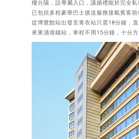
樓分隔，設專屬入口，讓婚禮能於完全私
已包括多程豪華巴士接送服務接載賓客前
從博覽館站出發至青衣站只需18分鐘，
來東涌港鐵站，車程不用15分鐘，十分