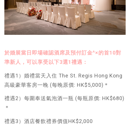
於婚展當日即場確認酒席及預付訂金^×的首10對
準新人，可以享受以下3選1禮遇：
禮遇1）婚禮當天入住 The St. Regis Hong Kong
高級豪華客房一晚 (每晚原價: HK$5,000)＊
禮遇2）每圍奉送氣泡酒一瓶 (每瓶原價: HK$680)
＊
禮遇3）酒店餐飲禮券價值HK$2,000