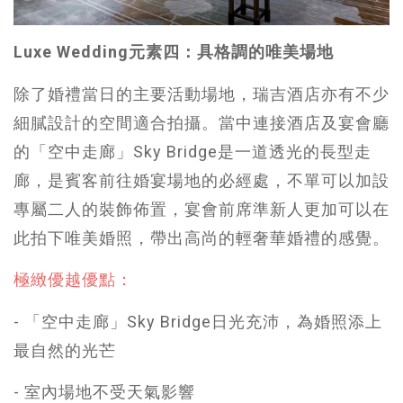
Luxe Wedding元素四：具格調的唯美場地
除了婚禮當日的主要活動場地，瑞吉酒店亦有不少
細膩設計的空間適合拍攝。當中連接酒店及宴會廳
的「空中走廊」Sky Bridge是一道透光的長型走
廊，是賓客前往婚宴場地的必經處，不單可以加設
專屬二人的裝飾佈置，宴會前席準新人更加可以在
此拍下唯美婚照，帶出高尚的輕奢華婚禮的感覺。
極緻優越優點：
- 「空中走廊」Sky Bridge日光充沛，為婚照添上
最自然的光芒
- 室內場地不受天氣影響