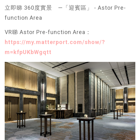
立即睇 360度實景 —「迎賓區」 - Astor Pre-
function Area
VR睇 Astor Pre-function Area：
https://my.matterport.com/show/?
m=kfpUKbWgqtt