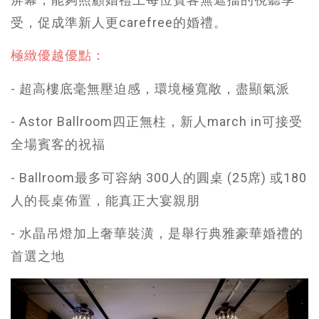
受，促成準新人更carefree的婚禮。
極緻優越優點：
- 超高樓底毫無壓迫感，環境極寬敞，盡顯氣派
- Astor Ballroom四正無柱，新人march in可接受
全場賓客的祝福
- Ballroom最多可容納 300人的圓桌 (25席) 或180
人的長桌佈置，能真正大宴親朋
- 水晶吊燈加上奢華裝潢，是舉行典雅豪華婚禮的
首選之地