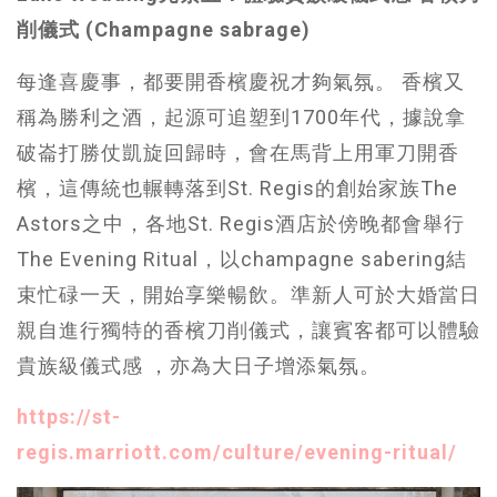
削儀式 (Champagne sabrage)
每逢喜慶事，都要開香檳慶祝才夠氣氛。 香檳又
稱為勝利之酒，起源可追塑到1700年代，據說拿
破崙打勝仗凱旋回歸時，會在馬背上用軍刀開香
檳，這傳統也輾轉落到St. Regis的創始家族The
Astors之中，各地St. Regis酒店於傍晚都會舉行
The Evening Ritual，以champagne sabering結
束忙碌一天，開始享樂暢飲。準新人可於大婚當日
親自進行獨特的香檳刀削儀式，讓賓客都可以體驗
貴族級儀式感 ，亦為大日子增添氣氛。
https://st-
regis.marriott.com/culture/evening-ritual/