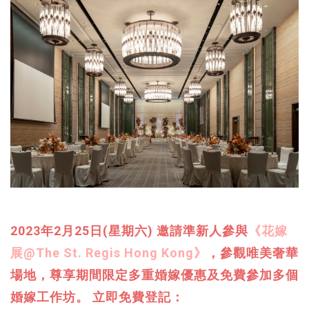
2023年2月25日(星期六) 邀請準新人參與
《花嫁
展@The St. Regis Hong Kong》
，
參觀唯美奢華
場地，尊享期間限定多重婚嫁優惠及免費參加多個
婚嫁工作坊。
立即免費登記：