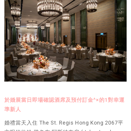
於婚展當日即場確認酒席及預付訂金^×的1對幸運
準新人
婚禮當天入住 The St. Regis Hong Kong 2067平