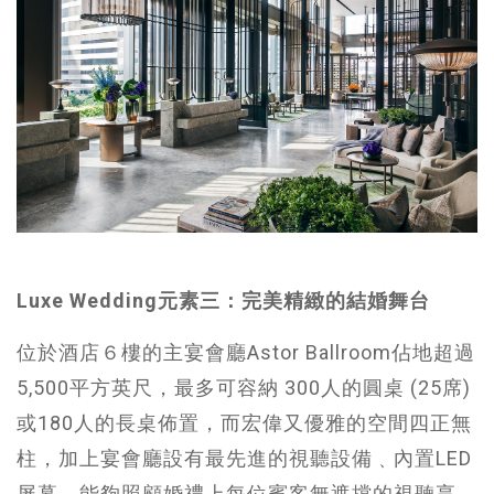
Luxe Wedding元素三：完美精緻的結婚舞台
位於酒店６樓的主宴會廳Astor Ballroom佔地超過
5,500平方英尺，最多可容納 300人的圓桌 (25席)
或180人的長桌佈置，而宏偉又優雅的空間四正無
柱，加上宴會廳設有最先進的視聽設備﹑內置LED
屏幕，能夠照顧婚禮上每位賓客無遮擋的視聽享