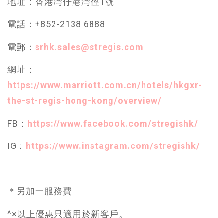
地址：香港灣仔港灣徑1號
電話：+852-2138 6888
電郵：
srhk.sales@stregis.com
網址：
https://www.marriott.com.cn/hotels/hkgxr-
the-st-regis-hong-kong/overview/
FB：
https://www.facebook.com/stregishk/
IG：
https://www.instagram.com/stregishk/
＊另加一服務費
^×以上優惠只適用於新客戶。