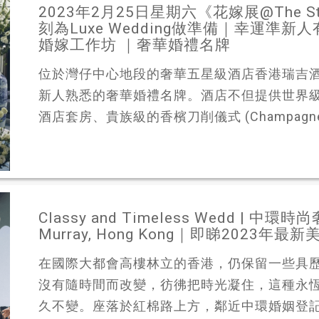
2023年2月25日星期六《花嫁展@The St. 
刻為Luxe Wedding做準備｜幸運
婚嫁工作坊 ｜奢華婚禮名牌
位於灣仔中心地段的奢華五星級酒店香港瑞吉酒店 The 
新人熟悉的奢華婚禮名牌。酒店不但提供世界
酒店套房、貴族級的香檳刀削儀式 (Champagne sa
Classy and Timeless Wedd | 
Murray, Hong Kong｜即睇202
在國際大都會高樓林立的香港，仍保留一些具
沒有隨時間而改變，彷彿把時光凝住，這種永
久不變。座落於紅棉路上方，鄰近中環婚姻登記處