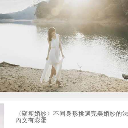
〈顯瘦婚紗〉不同身形挑選完美婚紗的
內文有彩蛋