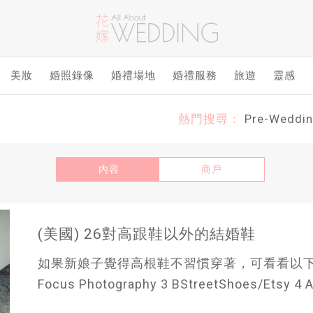
美妝
婚照錄像
婚禮場地
婚禮服務
旅遊
靈感
熱門搜尋：
Pre-Weddi
內容
商戶
(美國) 26對高跟鞋以外的結婚鞋
如果新娘子覺得高根鞋不習慣穿著，可看看以下26對結婚
Focus Photography 3 BStreetShoes/Etsy 4 A