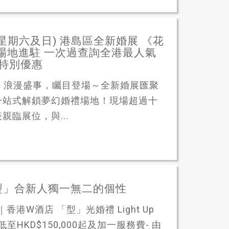
(星期六及日) 港島區全新婚展 《花
婚禮場地進駐 一次過查詢全港最人氣
有特別優惠
OW》浪漫盛事，矚目登場～全新婚展匯聚
一站式解鎖夢幻婚禮場地！現場超過十
臨展位，與...
型」合新人獨一無二的個性
港W酒店 「型」光婚禮 Light Up
置低至HKD$150,000起及加一服務費- 由