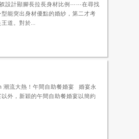
高衩設計顯腳長拉長身材比例⋯⋯在尋找
身型能突出身材優點的婚紗，第二才考
道。對於...
et Lunch 潮流大熱！午間自助餐婚宴 婚宴永
宴以外，新穎的午間自助餐婚宴以簡約