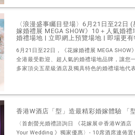
〈浪漫盛事矚目登場〉6月21日至22日 
嫁婚禮展 MEGA SHOW》10＋人氣
婚禮場地 | 立即網上預覽場地 | 即場更
6月21日至22日，《花嫁婚禮展 MEGA SH
全港最受歡迎、超人氣的婚禮場地品牌，讓您
多家頂尖五星級酒店及獨具特色的婚禮場地代表親
香港W酒店「型」造最精彩婚嫁體驗 「
〈首創螢光婚禮諮詢日 《花嫁展＠香港W酒店 ｜香
Your Wedding 》獨家優惠〉- 10席酒席連佈