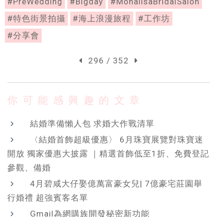
#PreWedding
#Bigday
#MonalisaBridalSalon
#特色街景拍攝
#海上浪漫旅程
#工作坊
#分享會
296 / 352
你可能感興趣的文章
結婚準備懶人包 求婚大作戰清單
〈結婚首飾超級優惠〉 6月珠寶展覽對珠寶迷
開放 獨家優惠大披露 ｜精選首飾低至1折、免費登記
參觀、備婚
4月碧咸大仔娶億萬富豪女兒| 7億豪宅莊園舉
行婚禮 超強賓客名單
Gmail為網購族開發秘密新功能