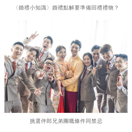
〈婚禮小知識〉婚禮點解要準備回禮禮物？
挑選伴郎兄弟團嘅條件同禁忌