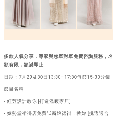
多款人氣分享，專家與您單對單免費咨詢服務，名
額有限，額滿即止
日期︰7月29及30日13:30–17:30每節15-30分鐘
節目名稱
- 紅荳設計教你 [打造溫暖家居]
- 嫁勢堂裙褂店免費試新娘裙褂，教妳 [挑選適合