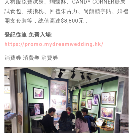
人禮服免費試身、蝴蝶酥、CANDY CORNER糖果
試食包、戒指枕、回禮朱古力、尚囍囍字貼、婚禮
開支套裝等，總值高達$8,800元．
登記從速 免費入場:
https://promo.mydreamwedding.hk/
消費券 消費券 消費券