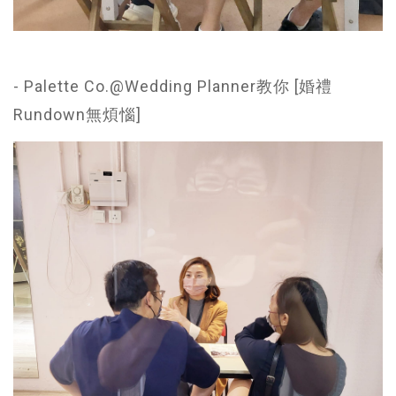
- Palette Co.@Wedding Planner教你 [婚禮
Rundown無煩惱]