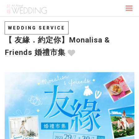
Togg
WEDDING SERVICE
【 友緣．約定你】Monalisa &
navi
Friends 婚禮市集