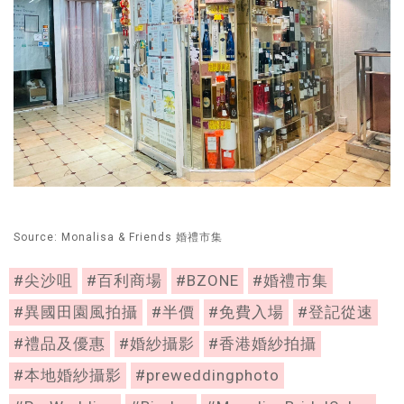
Source: Monalisa & Friends 婚禮市集
#尖沙咀
#百利商場
#BZONE
#婚禮市集
#異國田園風拍攝
#半價
#免費入場
#登記從速
#禮品及優惠
#婚紗攝影
#香港婚紗拍攝
#本地婚紗攝影
#preweddingphoto