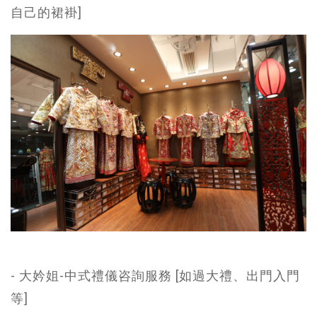
自己的裙褂]
- 大妗姐-中式禮儀咨詢服務 [如過大禮、出門入門
等]