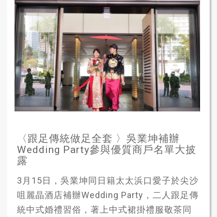
〈跟足傳統做足全套 〉吳業坤補辦
Wedding Party參與優質商戶名單大披
露
3月15日，吳業坤同日籍太太浜口愛子於尖沙
咀麗晶酒店補辦Wedding Party，二人跟足傳
統中式婚禮習俗，著上中式裙掛禮服敬茶同