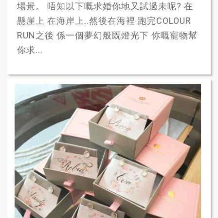
場景。 唔知以下嘅求婚你地又試過未呢? 在
懸崖上 在海岸上..然後在海裡 跑完COLOUR
RUN之後 係一個夢幻般既燈光下 你嘅寵物幫
你求...