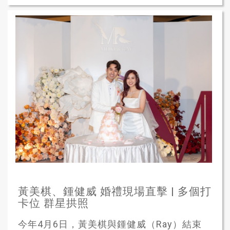
黃美棋、鍾健威 婚禮現場直擊 | 多個打
卡位 群星拱照
今年4月6日，黃美棋與鍾健威（Ray）結束