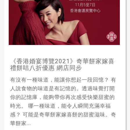
《香港婚宴博覽2021》奇華餅家嫁喜
禮餅咭八折優惠 網店同步
有沒有一種味道，能讓你想起一段回憶？ 有
人說食物的味道是有記憶的。透過味覺打開
你的記憶庫，能夠帶你再次感受快樂甜蜜的
時光。 哪一種味道，能令人瞬間充滿幸福
感？ 可能是奇華餅家嫁喜餅的甜蜜滋味。奇
華餅家...