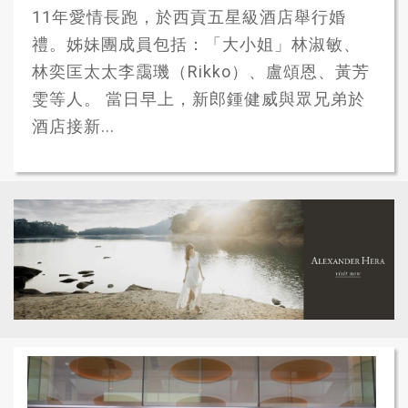
11年愛情長跑，於西貢五星級酒店舉行婚
禮。姊妹團成員包括：「大小姐」林淑敏、
林奕匡太太李靄璣（Rikko）、盧頌恩、黃芳
雯等人。 當日早上，新郎鍾健威與眾兄弟於
酒店接新...