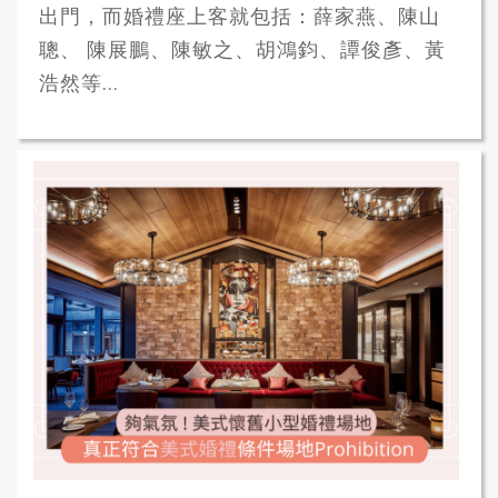
出門，而婚禮座上客就包括：薛家燕、陳山
聰、 陳展鵬、陳敏之、胡鴻鈞、譚俊彥、黃
浩然等...