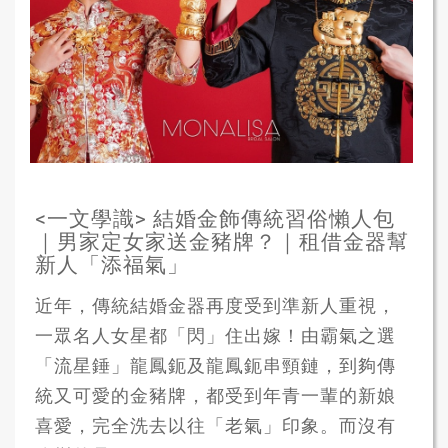
<一文學識> 結婚金飾傳統習俗懶人包
｜男家定女家送金豬牌？｜租借金器幫
新人「添福氣」
近年，傳統結婚金器再度受到準新人重視，
一眾名人女星都「閃」住出嫁！由霸氣之選
「流星錘」龍鳳鈪及龍鳳鈪串頸鏈，到夠傳
統又可愛的金豬牌，都受到年青一輩的新娘
喜愛，完全洗去以往「老氣」印象。而沒有