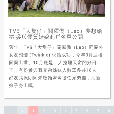
TVB「大隻仔」關曜儁（Leo）夢想婚
禮 參與優質婚嫁商戶名單公開
舊年，TVB「大隻仔」關曜儁（Leo）同圈外
女友韻璇 (Twinkle) 求婚成功，今年3月迎接
囡囡出世。10月底是二人拉埋天窗的好日
子，有份參與嘅兄弟姊妹人數眾多共18人，
好友張振朗同朱敏翰齊齊擔任兄弟團，而新
娘子身上嘅...
«
1
2
3
4
5
6
7
8