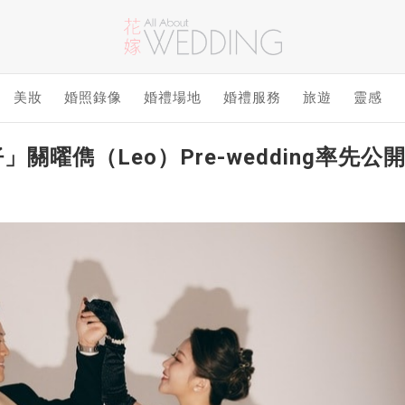
美妝
婚照錄像
婚禮場地
婚禮服務
旅遊
靈感
」關曜儁（Leo）Pre-wedding率先