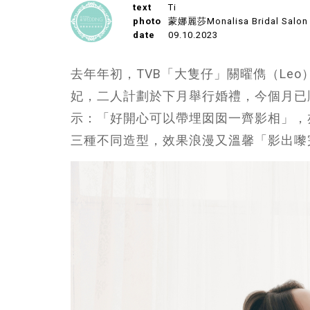
text
Ti
photo
蒙娜麗莎Monalisa Bridal Salon
date
09.10.2023
去年年初，TVB「大隻仔」關曜儁（Le
妃，二人計劃於下月舉行婚禮，今個月已
示：「好開心可以帶埋囡囡一齊影相」，亦感謝蒙
三種不同造型，效果浪漫又溫馨「影出嚟