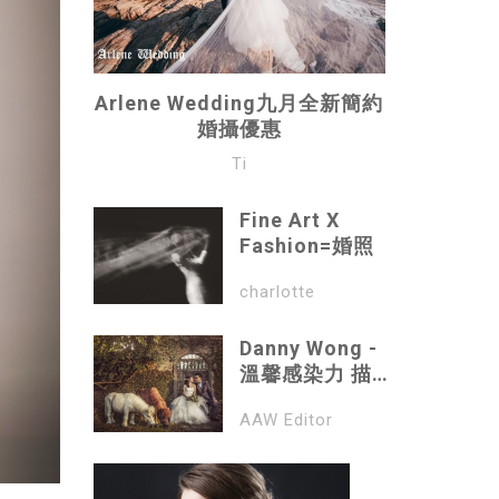
Arlene Wedding九月全新簡約
婚攝優惠
Ti
Fine Art X
Fashion=婚照
charlotte
Danny Wong -
溫馨感染力 描繪
內心風景
AAW Editor