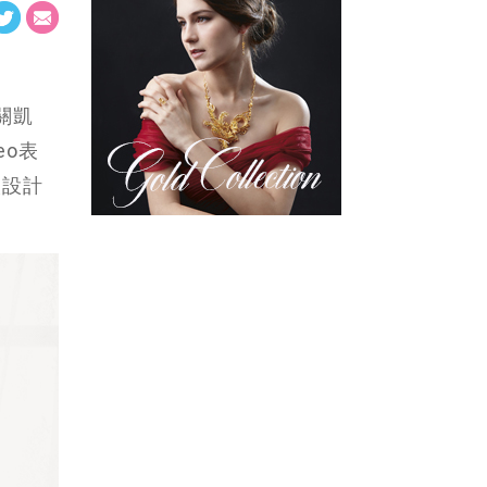
關凱
o表
人設計