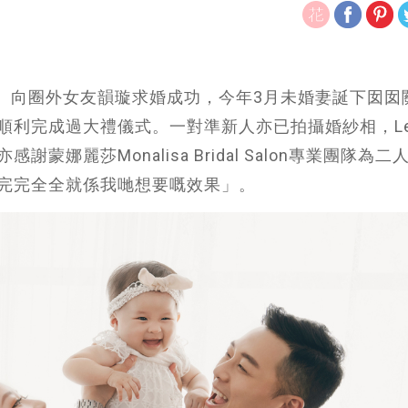
o） 向圈外女友韻璇求婚成功，今年3月未婚妻誕下囡囡
順利完成過大禮儀式。一對準新人亦已拍攝婚紗相，Le
娜麗莎Monalisa Bridal Salon專業團隊為二
完完全全就係我哋想要嘅效果」。