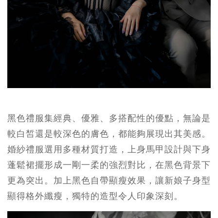
黑色禮服集經典、優雅、多搭配性的優點，無論是
較白皙還是較深色的膚色，都能夠展現出其美感。
婚紗禮服選用多種材質打造，上身馬甲設計與下身
蓬鬆裙擺形成一剛一柔的強烈對比，在黑色背景下
更為突出。加上黑色自帶顯瘦效果，讓新娘子身型
顯得格外纖瘦，獨特的造型令人印象深刻。