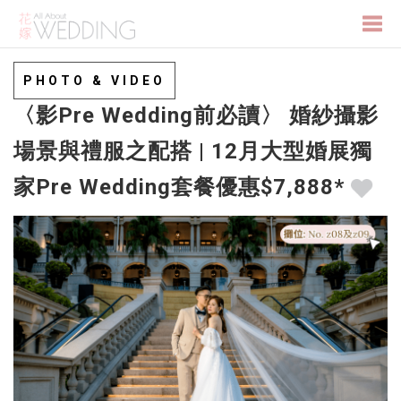
Togg
PHOTO & VIDEO
〈影Pre Wedding前必讀〉 婚紗攝影
navi
場景與禮服之配搭 | 12月大型婚展獨
家Pre Wedding套餐優惠$7,888*