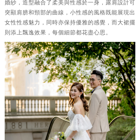
婚紗，造型融合了柔美與性感於一身，露肩設計可
突顯肩膀和頸部的曲線，小性感的風格既能展現出
女性性感魅力，同時亦保持優雅的感覺，而大裙擺
則添上飄逸效果，每個細節都花盡心思。