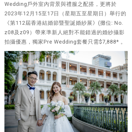
Wedding戶外室內背景與禮服之配搭，更將於
2023年12月15至17日（星期五至星期日）舉行的
《第112屆香港結婚節暨聖誕婚紗展》(攤位: No.
z08及z09）帶來準新人絕對不能錯過的婚紗攝影
拍攝優惠，獨家Pre Wedding套餐只需$7,888* 。