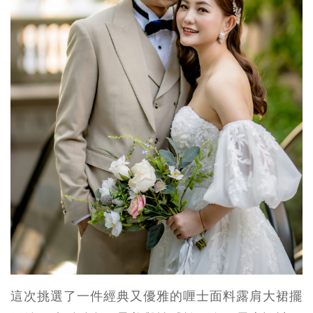
這次挑選了一件經典又優雅的喱士面料露肩大裙擺