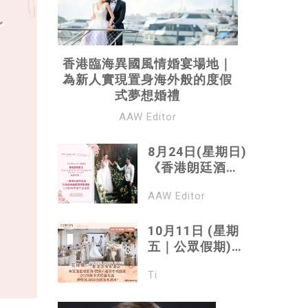
香港臨海異國風情婚宴場地｜
為新人實現置身海外般的度假
式夢想婚禮
AAW Editor
8月24日(星期日)
《香港朗廷酒店
“Make Your
AAW Editor
Love Story Our
Legacy 真愛永
恆，盡在朗廷“ 婚
10月11日 (星期
禮諮詢日》｜一
五｜公眾假期)
場極具藝術氣息
《花嫁展@
Ti
又充滿英倫風的
CORDIS, HONG
婚禮體驗｜尖沙
KONG 香港康得