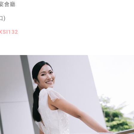
m宴會廳
)
3XSI132