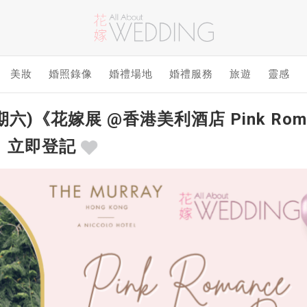
美妝
婚照錄像
婚禮場地
婚禮服務
旅遊
靈感
期六)《花嫁展 @香港美利酒店 Pink Ro
｜立即登記