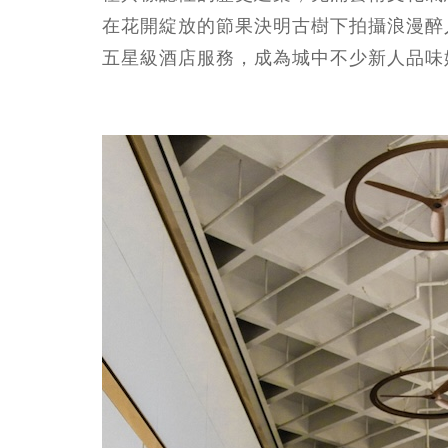
在花開綻放的節果決明古樹下拍攝浪漫醉
五星級酒店服務，成為城中不少新人品味