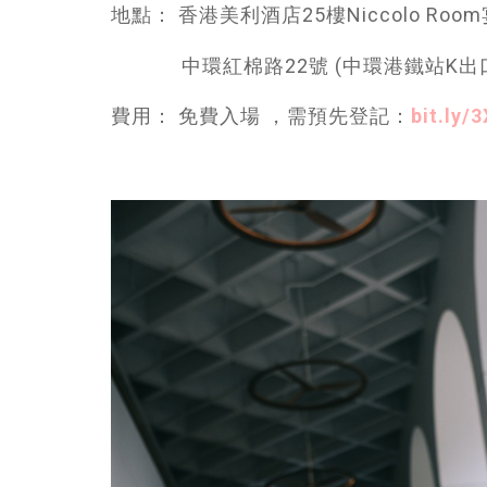
地點： 香港美利酒店25樓Niccolo Roo
中環紅棉路22號 (中環港鐵站K出口
費用： 免費入場 ，需預先登記：
bit.ly/