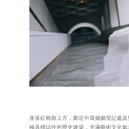
座落紅棉路上方，鄰近中環婚姻登記處及聖約翰座
極具標誌性的歷史建築，充滿藝術文化氣