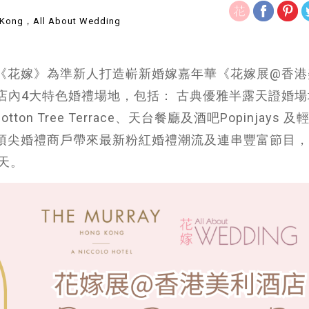
ong，All About Wedding
 Kong與《花嫁》為準新人打造嶄新婚嫁嘉年華《花嫁展@香
但開放酒店內4大特色婚禮場地，包括： 古典優雅半露天證婚
tton Tree Terrace、天台餐廳及酒吧Popinjays 
集合城中頂尖婚禮商戶帶來最新粉紅婚禮潮流及連串豐富節目
天。