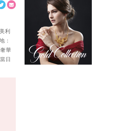
咀米芝蓮三星婚
思酒店》米芝蓮
宴｜請即登記
星級團隊親撰八
道菜中式囍宴 每
席港幣10,888元
起* 包酒水* 丨獨
港美利
家婚宴菜譜 囍悅
場地：
滋味升級
及輕奢華
，當日