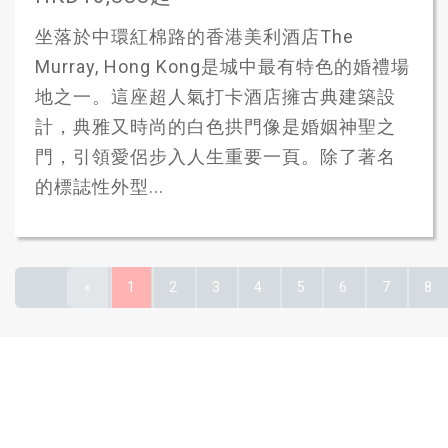
坐落於中環紅棉路的香港美利酒店The
Murray, Hong Kong是城中最有特色的婚禮場
地之一。這座超人氣打卡酒店擁古典建築設
計，典雅又時尚的白色拱門像是婚姻神聖之
門，引領愛侶步入人生重要一頁。除了著名
的標誌性外型...
«
1
2
3
4
5
6
7
8