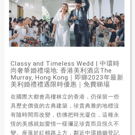
Classy and Timeless Wedd | 中環時
尚奢華婚禮場地: 香港美利酒店The
Murray, Hong Kong｜即睇2023年最新
美利婚禮禮遇限時優惠｜免費睇場
在國際大都會高樓林立的香港，仍保留一些
具歷史價值的古典建築，珍貴典雅的地標沒
有隨時間而改變，彷彿把時光凝住，這種永
恆的美感就如愛情一樣彌足珍貴而且恆久不
變。座落於紅棉路上方，鄰近中環婚姻登記