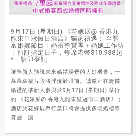
9月17日 (星期日) 《花嫁展@ 香港九
龍東皇冠假日酒店》獨家禮遇： 至豐
富婚嫁節目｜婚禮導賞團＋婚嫁工作坊
｜預訂指定日子，每席港幣$10,988起
*｜請即登記
讓準新人預視未來婚禮場景的大好機會，一
幕幕幸福片段將浮現於眼前。誠邀正在籌備
婚禮的準新人參與於9月17日 (星期日) 舉行
的 《花嫁展@ 香港九龍東皇冠假日酒店》；
酒店於花嫁展舉行當日將會提供多場婚禮導
賞團，讓...