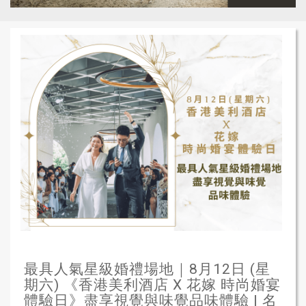
最具人氣星級婚禮場地｜8月12日 (星
期六) 《香港美利酒店 X 花嫁 時尚婚宴
體驗日》盡享視覺與味覺品味體驗 | 名