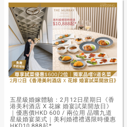
五星級婚嫁體驗：2月12日星期日《香
港美利酒店 X 花嫁 婚宴試菜開放日》
｜優惠價HKD 600 / 兩位用 品嚐九道
星級婚宴菜式｜美利婚禮禮遇限時優惠
HKD10,888起*