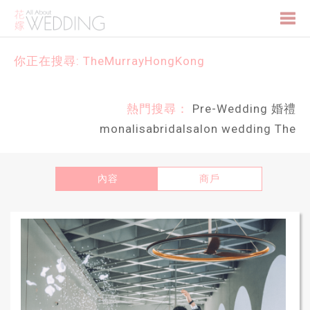
Togg
你正在搜尋: TheMurrayHongKong
navi
熱門搜尋：
Pre-Wedding
婚禮
monalisabridalsalon
wedding
The
內容
商戶