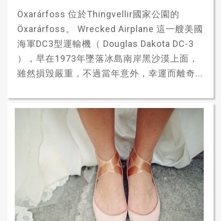
Öxarárfoss 位於Thingvellir國家公園的
Öxarárfoss。 Wrecked Airplane 這一艘美國
海軍DC3型運輸機（ Douglas Dakota DC-3
），早在1973年墜落冰島南岸黑沙漠上面，
雖然損毁嚴重，不過當年意外，幸運而離奇...