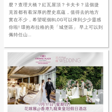
麼？查理大橋？紅瓦屋頂？卡夫卡？這個捷
克首都有着深厚的歷史底蘊，值得去的地方
實在不少，希望呢個BLOG可以俾到少少靈感
你啦! 環抱布拉格的美「城堡區」 早上可以到
佩特任山...