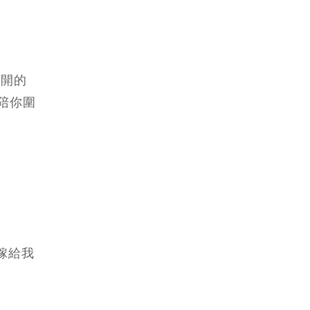
盛開的
陪你圍
嫁給我