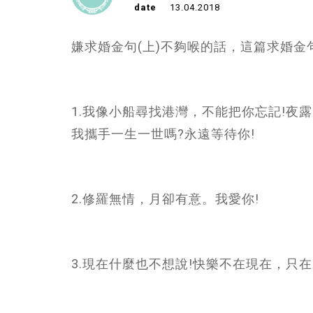
date
13.04.2018
嫌求婚金句(上)不夠喉的話，這篇求婚金句
1.我像小船尋找港灣，不能把你忘記!夜
我攜手一生一世嗎?永遠等待你!
2.修羅無情，月卻有意。我愛你!
3.現在什麼也不想說!快樂不在現在，只