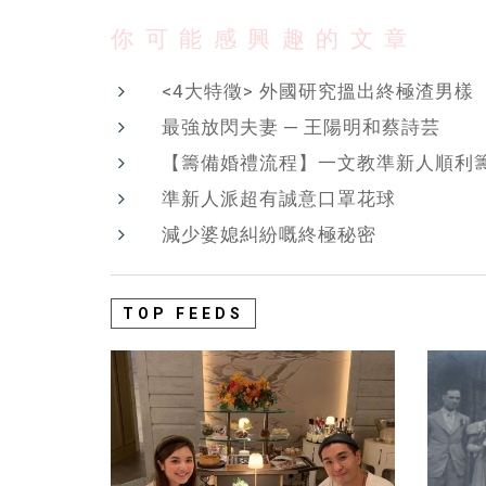
你可能感興趣的文章
<4大特徵> 外國研究搵出終極渣男樣
最強放閃夫妻 ─ 王陽明和蔡詩芸
【籌備婚禮流程】一文教準新人順利
準新人派超有誠意口罩花球
減少婆媳糾紛嘅終極秘密
TOP FEEDS