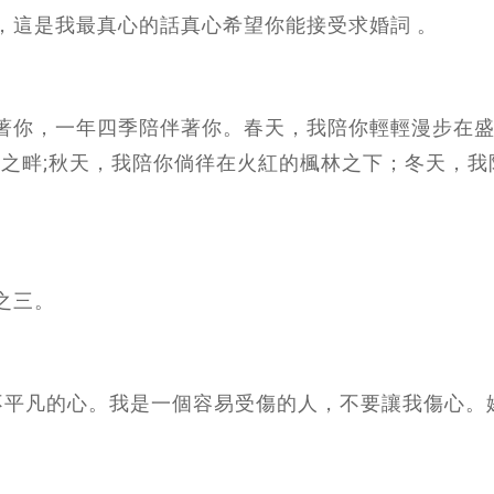
，這是我最真心的話真心希望你能接受求婚詞 。
伴著你，一年四季陪伴著你。春天，我陪你輕輕漫步在
河之畔;秋天，我陪你倘徉在火紅的楓林之下；冬天，我
之三。
顆不平凡的心。我是一個容易受傷的人，不要讓我傷心。