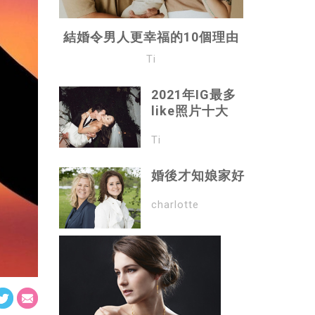
結婚令男人更幸福的10個理由
Ti
2021年IG最多
like照片十大
Ti
婚後才知娘家好
charlotte