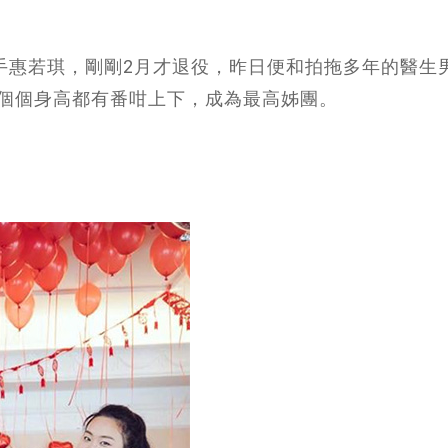
牌選手惠若琪，剛剛2月才退役，昨日便和拍拖多年的醫生
個個身高都有番咁上下，成為最高姊團。