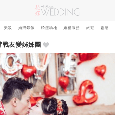
美妝
婚照錄像
婚禮場地
婚禮服務
旅遊
靈感
昔戰友變姊姊團