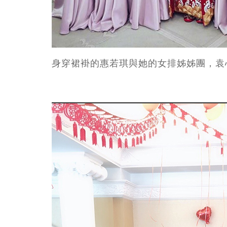
身穿裙褂的惠若琪與她的女排姊姊團，袁心玥