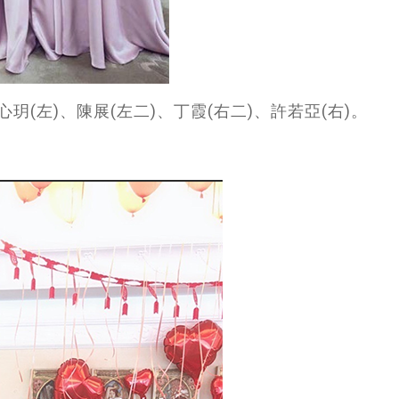
(左)、陳展(左二)、丁霞(右二)、許若亞(右)。